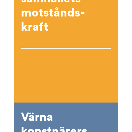
motstånds-
kraft
Värna
konstnärers