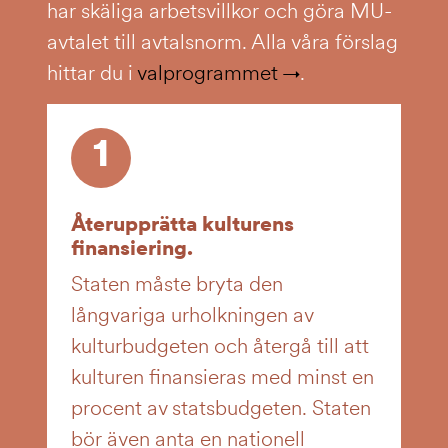
har skäliga arbetsvillkor och göra MU-
avtalet till avtalsnorm. Alla våra förslag
hittar du i
valprogrammet
.
1
Återupprätta kulturens
finansiering.
Staten måste bryta den
långvariga urholkningen av
kulturbudgeten och återgå till att
kulturen finansieras med minst en
procent av statsbudgeten. Staten
bör även anta en nationell