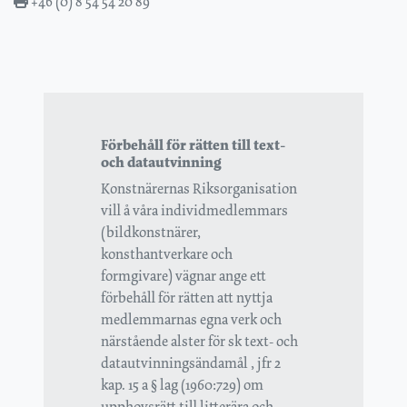
+46 (0) 8 54 54 20 89
Förbehåll för rätten till text-
och datautvinning
Konstnärernas Riksorganisation
vill å våra individmedlemmars
(bildkonstnärer,
konsthantverkare och
formgivare) vägnar ange ett
förbehåll för rätten att nyttja
medlemmarnas egna verk och
närstående alster för sk text- och
datautvinningsändamål , jfr 2
kap. 15 a § lag (1960:729) om
upphovsrätt till litterära och