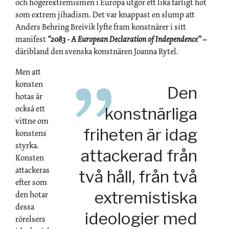
och högerextremismen i Europa utgör ett lika farligt hot
som extrem jihadism. Det var knappast en slump att
Anders Behring Breivik lyfte fram konstnärer i sitt
manifest
"2083 - A European Declaration of Independence" –
däribland den svenska konstnären Joanna Rytel.
Men att
konsten
Den
hotas är
också ett
konstnärliga
vittne om
friheten är idag
konstens
styrka.
attackerad från
Konsten
attackeras
två håll, från två
efter som
extremistiska
den hotar
dessa
ideologier med
rörelsers