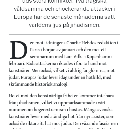
tids stora konflikter. Två tragiska,
våldsamma och chockerande attacker i
Europa har de senaste månaderna satt
världens ljus på jihadismen.
D
en mot tidningens Charlie Hebdos redaktion i
Paris i början av januari och den mot ett
seminarium med Lars Vilks i Köpenhamn i
februari. Både attackerna riktades i första hand mot
konstnärer. Men också, vilket vi aldrig får glömma, mot
judar. Europas judar lever idag under en hotbild, med
skrämmande historisk analogi.
Hotet mot den konstnärliga friheten kommer inte bara
från jihadismen, vilket vi uppmärksammade i vårt
nummer om högerextremism i höstas. Många svenska
konstnärer lever med ständiga hot från nynazister, som
också de riktar sitt hat mot judar. Den växande fascismen