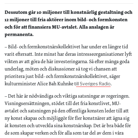
Dessutom går 10 miljoner till konstnärlig gestaltning och
12 miljoner till fria aktörer inom bild- och formkonsten
och för att finansiera MU-avtalet. Alla anslagen är
permanenta.
– Bild- och formkonstnärskollektivet har under en längre tid
varit eftersatt. Inte minst har deras intresseorganisationer lyft
vikten av att göra de här investeringarna. Så efter många goda
underlag, möten och diskussioner så tog vi chansen att
prioritera just bild- och formkonstnärskollektivet, säger
kulturminister Alice Bah Kuhnke t
.
ill Sveriges Radio
– Det här är nödvändiga och viktiga satsningar av regeringen.
Visningsersättningen, stödet till det fria konstlivet, MU-
avtalet och satsningen på den offentliga konsten leder till att
ny konst skapas och möjliggör för fler konstnärer att ägna sig
åt konsten och utveckla sina konstnärskap. Det är bra både för
de som skapar verken och för alla som tar del av dem i våra