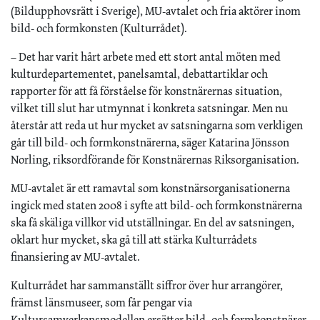
(Bildupphovsrätt i Sverige), MU-avtalet och fria aktörer inom
bild- och formkonsten (Kulturrådet).
– Det har varit hårt arbete med ett stort antal möten med
kulturdepartementet, panelsamtal, debattartiklar och
rapporter för att få förståelse för konstnärernas situation,
vilket till slut har utmynnat i konkreta satsningar. Men nu
återstår att reda ut hur mycket av satsningarna som verkligen
går till bild- och formkonstnärerna, säger Katarina Jönsson
Norling, riksordförande för Konstnärernas Riksorganisation.
MU-avtalet är ett ramavtal som konstnärsorganisationerna
ingick med staten 2008 i syfte att bild- och formkonstnärerna
ska få skäliga villkor vid utställningar. En del av satsningen,
oklart hur mycket, ska gå till att stärka Kulturrådets
finansiering av MU-avtalet.
Kulturrådet har sammanställt siffror över hur arrangörer,
främst länsmuseer, som får pengar via
Kultursamverkansmodellen ersätter bild- och formkonstnärer.