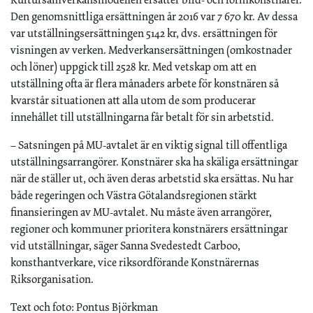
Den genomsnittliga ersättningen år 2016 var 7 670 kr. Av dessa
var utställningsersättningen 5142 kr, dvs. ersättningen för
visningen av verken. Medverkansersättningen (omkostnader
och löner) uppgick till 2528 kr. Med vetskap om att en
utställning ofta är flera månaders arbete för konstnären så
kvarstår situationen att alla utom de som producerar
innehållet till utställningarna får betalt för sin arbetstid.
– Satsningen på MU-avtalet är en viktig signal till offentliga
utställningsarrangörer. Konstnärer ska ha skäliga ersättningar
när de ställer ut, och även deras arbetstid ska ersättas. Nu har
både regeringen och Västra Götalandsregionen stärkt
finansieringen av MU-avtalet. Nu måste även arrangörer,
regioner och kommuner prioritera konstnärers ersättningar
vid utställningar, säger Sanna Svedestedt Carboo,
konsthantverkare, vice riksordförande Konstnärernas
Riksorganisation.
Text och foto: Pontus Björkman