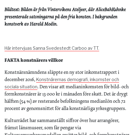
Bildtext: Bilden är från Vintervikens Ateljeer, där AliceBahKuhnke
presenterade satsningarna på den fria konsten. I bakgrunden
konstverk av Harald Modin.
Här intervjuas Sanna Svedestedt Carboo av TT.
FAKTA konstnärers villkor
Konstnärsnämndens släppte en ny stor inkomstrapport i
december 2016,
Konstnärernas demografi, inkomster och
. Den visar att medianinkomsten för bild- och
sociala situation
formkonstnärer är 13 000 kr i månaden före skatt. Det är drygt
hälften (54 %) av resterande befolkningens medianlön och 72
procent av genomsnittet för alla konstnärliga yrkesgruppers.
Kulturrådet har sammanställt siffror över hur arrangörer,
främst länsmuseer, som får pengar via
Kultursamverkansmodellen ersätter bild- och formkonstnärer.