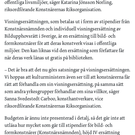
offentliga livsmiljöer, säger Katarina Jönsson Norling,
riksordförande Konstnärernas Riksorganisation.
Visningsersättningen, som betalas ut i form av stipendier från
Konstnärsnämnden och individuell visningsersättning av
Bildupphovsrätt i Sverige, är en ersättning till bild- och
formkonstnärer för att deras konstverk visas i offentliga
miljöer. Den kan liknas vid den ersättning som författare får
när deras verk lånas ut gratis på biblioteken.
– Det är bra att det nu görs satsningar på visningsersättningen.
Vi hoppas att kulturministern även ser till att konstnärerna får
rätt att förhandla om sin visningsersättning, på samma sätt
som andra yrkesgrupper förhandlar om sina villkor, säger
Sanna Svedestedt Carboo, konsthantverkare, vice
riksordförande Konstnärernas Riksorganisation.
Budgeten är ännu inte presenterad i detalj, så det går inte att
utläsa hur mycket som går till stipendier för bild- och
formkonstnärer (Konstnärsnämnden), höjd IV-ersättning