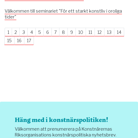
Välkommen till seminariet "För ett starkt konstliv i oroliga
tider"
1
2
3
4
5
6
7
8
9
10
11
12
13
14
15
16
17
Häng med i konstnärspolitiken!
Välkommen att prenumerera på Konstnärernas
Riksorganisations konstnärspolitiska nyhetsbrev.