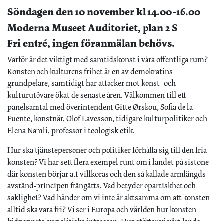
Söndagen den 10 november kl 14.00-16.00
Moderna Museet Auditoriet, plan 2 S
Fri entré, ingen föranmälan behövs.
Varför är det viktigt med samtidskonst i våra offentliga rum?
Konsten och kulturens frihet är en av demokratins
grundpelare, samtidigt har attacker mot konst- och
kulturutövare ökat de senaste åren. Välkommen till ett
panelsamtal med överintendent Gitte Ørskou, Sofia de la
Fuente, konstnär, Olof Lavesson, tidigare kulturpolitiker och
Elena Namli, professor i teologisk etik.
Hur ska tjänstepersoner och politiker förhålla sig till den fria
konsten? Vi har sett flera exempel runt om i landet på sistone
där konsten börjar att villkoras och den så kallade armlängds
avstånd-principen frångåtts. Vad betyder opartiskhet och
saklighet? Vad händer om vi inte är aktsamma om att konsten
alltid ska vara fri? Vi ser i Europa och världen hur konsten