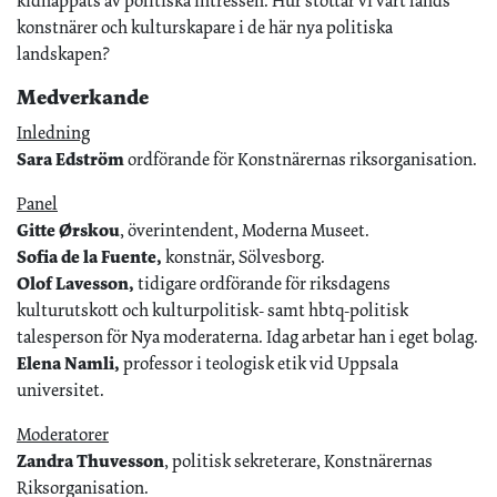
kidnappats av politiska intressen. Hur stöttar vi vårt lands
konstnärer och kulturskapare i de här nya politiska
landskapen?
Medverkande
Inledning
Sara Edström
ordförande för Konstnärernas riksorganisation.
Panel
Gitte Ørskou
, överintendent, Moderna Museet.
Sofia de la Fuente,
konstnär, Sölvesborg.
Olof Lavesson,
tidigare ordförande för riksdagens
kulturutskott och kulturpolitisk- samt hbtq-politisk
talesperson för Nya moderaterna. Idag arbetar han i eget bolag.
Elena Namli,
professor i teologisk etik vid Uppsala
universitet.
Moderatorer
Zandra Thuvesson
, politisk sekreterare, Konstnärernas
Riksorganisation.