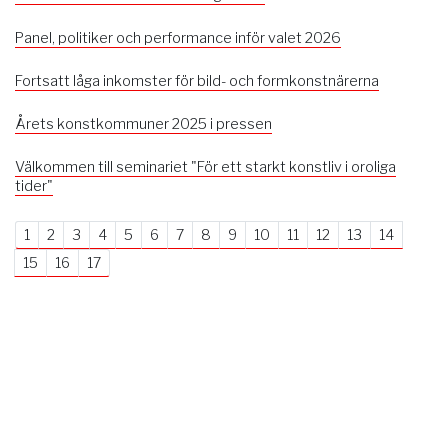
Panel, politiker och performance inför valet 2026
Fortsatt låga inkomster för bild- och formkonstnärerna
Årets konstkommuner 2025 i pressen
Välkommen till seminariet "För ett starkt konstliv i oroliga
tider"
1
2
3
4
5
6
7
8
9
10
11
12
13
14
15
16
17