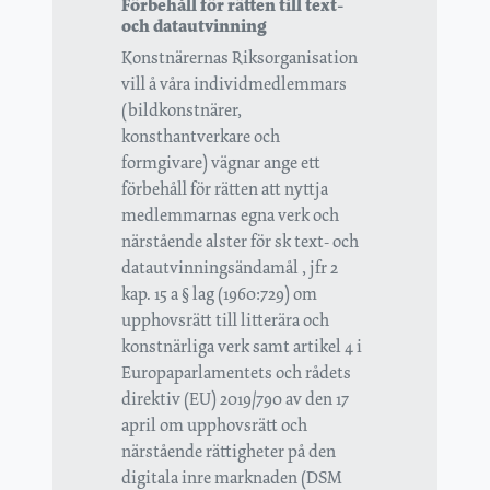
Förbehåll för rätten till text-
och datautvinning
Konstnärernas Riksorganisation
vill å våra individmedlemmars
(bildkonstnärer,
konsthantverkare och
formgivare) vägnar ange ett
förbehåll för rätten att nyttja
medlemmarnas egna verk och
närstående alster för sk text- och
datautvinningsändamål , jfr 2
kap. 15 a § lag (1960:729) om
upphovsrätt till litterära och
konstnärliga verk samt artikel 4 i
Europaparlamentets och rådets
direktiv (EU) 2019/790 av den 17
april om upphovsrätt och
närstående rättigheter på den
digitala inre marknaden (DSM