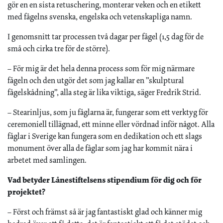
gör en en sista retuschering, monterar veken och en etikett
med fågelns svenska, engelska och vetenskapliga namn.
I genomsnitt tar processen två dagar per fågel (1,5 dag för de
små och cirka tre för de större).
– För mig är det hela denna process som för mig närmare
fågeln och den utgör det som jag kallar en ”skulptural
fågelskådning”, alla steg är lika viktiga, säger Fredrik Strid.
– Stearinljus, som ju fåglarna är, fungerar som ett verktyg för
ceremoniell tillägnad, ett minne eller vördnad inför något. Alla
fåglar i Sverige kan fungera som en dedikation och ett slags
monument över alla de fåglar som jag har kommit nära i
arbetet med samlingen.
Vad betyder Lånestiftelsens stipendium för dig och för
projektet?
– Först och främst så är jag fantastiskt glad och känner mig