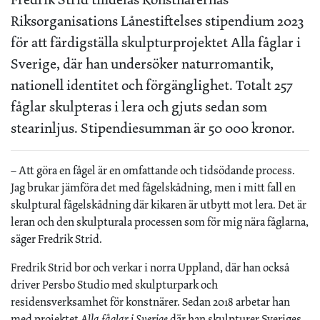
Riksorganisations Lånestiftelses stipendium 2023
för att färdigställa skulpturprojektet Alla fåglar i
Sverige, där han undersöker naturromantik,
nationell identitet och förgänglighet. Totalt 257
fåglar skulpteras i lera och gjuts sedan som
stearinljus. Stipendiesumman är 50 000 kronor.
– Att göra en fågel är en omfattande och tidsödande process.
Jag brukar jämföra det med fågelskådning, men i mitt fall en
skulptural fågelskådning där kikaren är utbytt mot lera. Det är
leran och den skulpturala processen som för mig nära fåglarna,
säger Fredrik Strid.
Fredrik Strid bor och verkar i norra Uppland, där han också
driver Persbo Studio med skulpturpark och
residensverksamhet för konstnärer. Sedan 2018 arbetar han
med projektet
Alla fåglar i Sverige
där han skulpturer Sveriges