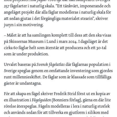
257 fågelarter i naturlig skala. ”Ett tänkvärt, imponerande och
angeläget projekt där alla fåglar modelleras i naturlig skala för
att sedan gjutas i det förgängliga materialet stearin”, skriver
juryn i sin motivering.
– Målet är att ha samlingen komplett till dess att den ska visas
på Skissernas Museum i Lund i mars 2024. I dagsläget är det
cirka 60 fåglar helt som återstår att producera och ett 30-tal
som är under produktion.
Urvalet baseras på
Svensk fågelatlas
där fåglarnas population i
Sverige speglas genom en omfattande inventering som gjordes
runt millennieskiftet. De fåglar som är klassade som tillfälliga
gäster är undantagna.
För att skapa en fågel skriver Fredrik Strid först ut en kopia av
en illustration i
Fågelguiden
(Bonniers förlag), gärna en där lite
rörelse återspeglas. Fågeln modelleras i lera i naturlig storlek
och används sedan för att tillverka en gjutform i silikon med