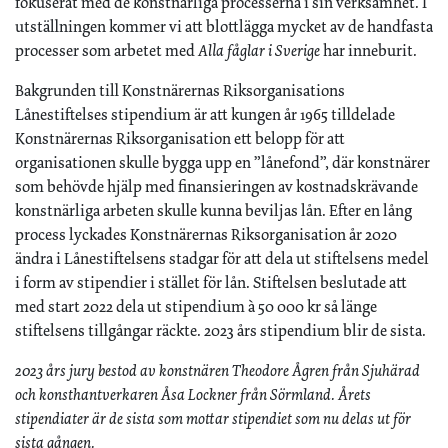
fokuserat med de konstnärliga processerna i sin verksamhet. I
utställningen kommer vi att blottlägga mycket av de handfasta
processer som arbetet med
Alla fåglar i Sverige
har inneburit.
Bakgrunden till Konstnärernas Riksorganisations
Lånestiftelses stipendium är att kungen år 1965 tilldelade
Konstnärernas Riksorganisation ett belopp för att
organisationen skulle bygga upp en ”lånefond”, där konstnärer
som behövde hjälp med finansieringen av kostnadskrävande
konstnärliga arbeten skulle kunna beviljas lån. Efter en lång
process lyckades Konstnärernas Riksorganisation år 2020
ändra i Lånestiftelsens stadgar för att dela ut stiftelsens medel
i form av stipendier i stället för lån. Stiftelsen beslutade att
med start 2022 dela ut stipendium à 50 000 kr så länge
stiftelsens tillgångar räckte. 2023 års stipendium blir de sista.
2023 års jury bestod av konstnären Theodore Ågren från Sjuhärad
och konsthantverkaren Åsa Lockner från Sörmland. Årets
stipendiater är de sista som mottar stipendiet som nu delas ut för
sista gången.