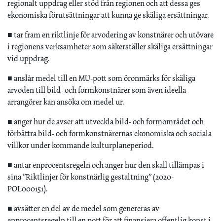
regionalt uppdrag eller stöd från regionen och att dessa ges
ekonomiska förutsättningar att kunna ge skäliga ersättningar.
■ tar fram en riktlinje för arvodering av konstnärer och utövare
i regionens verksamheter som säkerställer skäliga ersättningar
vid uppdrag.
■ anslår medel till en MU-pott som öronmärks för skäliga
arvoden till bild- och formkonstnärer som även ideella
arrangörer kan ansöka om medel ur.
■ anger hur de avser att utveckla bild- och formområdet och
förbättra bild- och formkonstnärernas ekonomiska och sociala
villkor under kommande kulturplaneperiod.
■ antar enprocentsregeln och anger hur den skall tillämpas i
sina ”Riktlinjer för konstnärlig gestaltning” (2020-
POL000151).
■ avsätter en del av de medel som genereras av
enprocentsregeln till en pott för att finansiera offentlig konst i