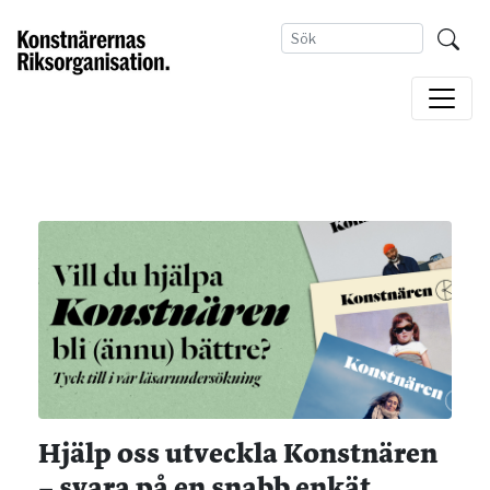
Hjälp oss utveckla Konstnären
– svara på en snabb enkät