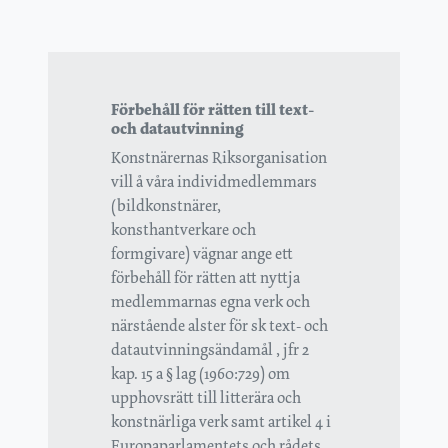
Förbehåll för rätten till text-
och datautvinning
Konstnärernas Riksorganisation
vill å våra individmedlemmars
(bildkonstnärer,
konsthantverkare och
formgivare) vägnar ange ett
förbehåll för rätten att nyttja
medlemmarnas egna verk och
närstående alster för sk text- och
datautvinningsändamål , jfr 2
kap. 15 a § lag (1960:729) om
upphovsrätt till litterära och
konstnärliga verk samt artikel 4 i
Europaparlamentets och rådets