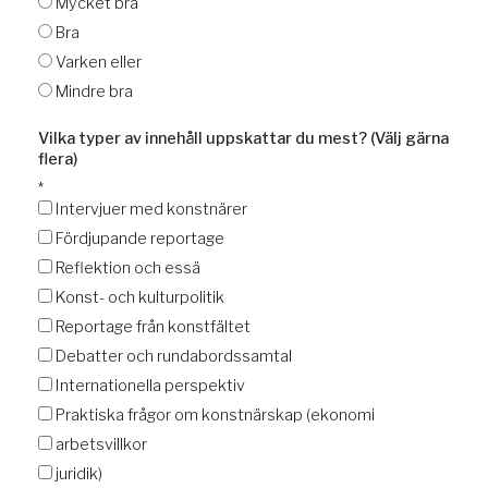
Mycket bra
Bra
Varken eller
Mindre bra
Vilka typer av innehåll uppskattar du mest? (Välj gärna
flera)
*
Intervjuer med konstnärer
Fördjupande reportage
Reflektion och essä
Konst- och kulturpolitik
Reportage från konstfältet
Debatter och rundabordssamtal
Internationella perspektiv
Praktiska frågor om konstnärskap (ekonomi
arbetsvillkor
juridik)