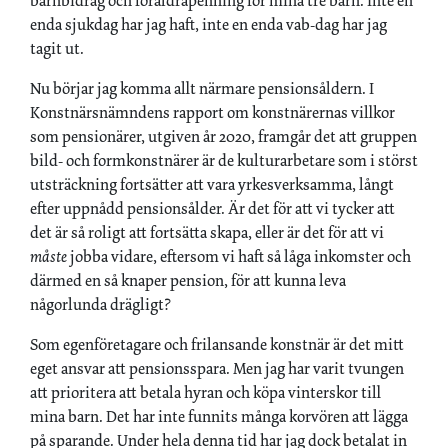
barnbidrag och föräldrapenning för mina tre barn. Inte en
enda sjukdag har jag haft, inte en enda vab-dag har jag
tagit ut.
Nu börjar jag komma allt närmare pensionsåldern. I
Konstnärsnämndens rapport om konstnärernas villkor
som pensionärer, utgiven år 2020, framgår det att gruppen
bild- och formkonstnärer är de kulturarbetare som i störst
utsträckning fortsätter att vara yrkesverksamma, långt
efter uppnådd pensionsålder. Är det för att vi tycker att
det är så roligt att fortsätta skapa, eller är det för att vi
måste
jobba vidare, eftersom vi haft så låga inkomster och
därmed en så knaper pension, för att kunna leva
någorlunda drägligt?
Som egenföretagare och frilansande konstnär är det mitt
eget ansvar att pensionsspara. Men jag har varit tvungen
att prioritera att betala hyran och köpa vinterskor till
mina barn. Det har inte funnits många korvören att lägga
på sparande. Under hela denna tid har jag dock betalat in