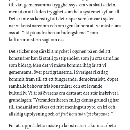
till vårt gemensamma trygghetssystem via skattsedeln,
men utan att få den trygghet som hela systemet syftar till.
Det är inte så konstigt att det rispar som knivar i själen
när vi konstnärer om och om igen får höra att vi måste lära
oss att “stå på andra ben än bidragsbenet” som
kulturministern sagt om oss.
Det sticker nog särskilt mycket i ögonen på en del att
konstnärer kan få statliga stipendier, som ju ofta utmålas
som bidrag. Men det vi måste komma ihåg är att vi
gemensamt, över partigränserna, i Sveriges riksdag
kommit fram till att ett fungerande, demokratiskt, öppet
samhälle behöver fria konstnärer och ett levande
kulturliv. Vi är så överens om detta att det står inskrivet i
grundlagen: ”Yttrandefriheten enligt denna grundlag har
till ändamål att säkra ett fritt meningsutbyte, en fri och
allsidig upplysning och
ett fritt konstnärligt skapande.”
För att uppnå detta måste ju konstnärerna kunna arbeta