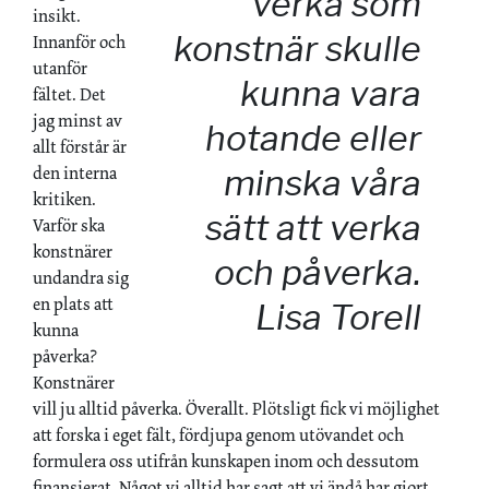
verka som
insikt.
konstnär skulle
Innanför och
utanför
kunna vara
fältet. Det
jag minst av
hotande eller
allt förstår är
den interna
minska våra
kritiken.
sätt att verka
Varför ska
konstnärer
och påverka.
undandra sig
en plats att
Lisa Torell
kunna
påverka?
Konstnärer
vill ju alltid påverka. Överallt. Plötsligt fick vi möjlighet
att forska i eget fält, fördjupa genom utövandet och
formulera oss utifrån kunskapen inom och dessutom
finansierat. Något vi alltid har sagt att vi ändå har gjort –