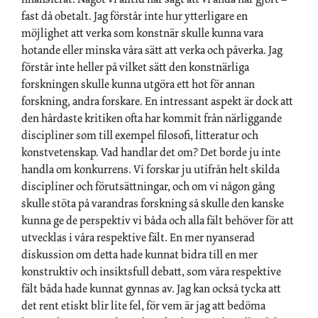
fast då obetalt. Jag förstår inte hur ytterligare en
möjlighet att verka som konstnär skulle kunna vara
hotande eller minska våra sätt att verka och påverka. Jag
förstår inte heller på vilket sätt den konstnärliga
forskningen skulle kunna utgöra ett hot för annan
forskning, andra forskare. En intressant aspekt är dock att
den hårdaste kritiken ofta har kommit från närliggande
discipliner som till exempel filosofi, litteratur och
konstvetenskap. Vad handlar det om? Det borde ju inte
handla om konkurrens. Vi forskar ju utifrån helt skilda
discipliner och förutsättningar, och om vi någon gång
skulle stöta på varandras forskning så skulle den kanske
kunna ge de perspektiv vi båda och alla fält behöver för att
utvecklas i våra respektive fält. En mer nyanserad
diskussion om detta hade kunnat bidra till en mer
konstruktiv och insiktsfull debatt, som våra respektive
fält båda hade kunnat gynnas av. Jag kan också tycka att
det rent etiskt blir lite fel, för vem är jag att bedöma