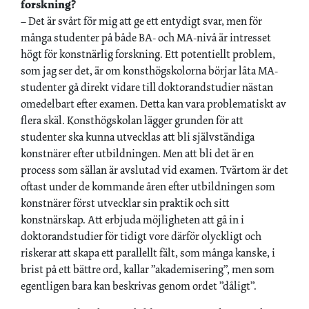
forskning?
– Det är svårt för mig att ge ett entydigt svar, men för
många studenter på både BA- och MA-nivå är intresset
högt för konstnärlig forskning. Ett potentiellt problem,
som jag ser det, är om konsthögskolorna börjar låta MA-
studenter gå direkt vidare till doktorandstudier nästan
omedelbart efter examen. Detta kan vara problematiskt av
flera skäl. Konsthögskolan lägger grunden för att
studenter ska kunna utvecklas att bli självständiga
konstnärer efter utbildningen. Men att bli det är en
process som sällan är avslutad vid examen. Tvärtom är det
oftast under de kommande åren efter utbildningen som
konstnärer först utvecklar sin praktik och sitt
konstnärskap. Att erbjuda möjligheten att gå in i
doktorandstudier för tidigt vore därför olyckligt och
riskerar att skapa ett parallellt fält, som många kanske, i
brist på ett bättre ord, kallar ”akademisering”, men som
egentligen bara kan beskrivas genom ordet ”dåligt”.