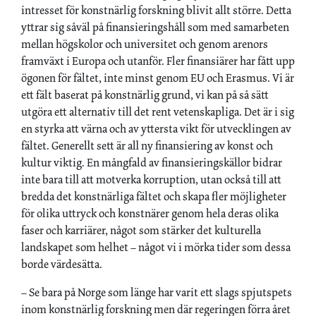
intresset för konstnärlig forskning blivit allt större. Detta
yttrar sig såväl på finansieringshåll som med samarbeten
mellan högskolor och universitet och genom arenors
framväxt i Europa och utanför. Fler finansiärer har fått upp
ögonen för fältet, inte minst genom EU och Erasmus. Vi är
ett fält baserat på konstnärlig grund, vi kan på så sätt
utgöra ett alternativ till det rent vetenskapliga. Det är i sig
en styrka att värna och av yttersta vikt för utvecklingen av
fältet. Generellt sett är all ny finansiering av konst och
kultur viktig. En mångfald av finansieringskällor bidrar
inte bara till att motverka korruption, utan också till att
bredda det konstnärliga fältet och skapa fler möjligheter
för olika uttryck och konstnärer genom hela deras olika
faser och karriärer, något som stärker det kulturella
landskapet som helhet – något vi i mörka tider som dessa
borde värdesätta.
– Se bara på Norge som länge har varit ett slags spjutspets
inom konstnärlig forskning men där regeringen förra året