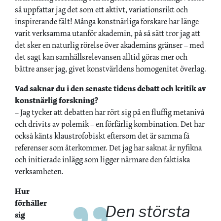
så uppfattar jag det som ett aktivt, variationsrikt och
inspirerande fält! Många konstnärliga forskare har länge
varit verksamma utanför akademin, på så sätt tror jag att
det sker en naturlig rörelse över akademins gränser – med
det sagt kan samhällsrelevansen alltid göras mer och
bättre anser jag, givet konstvärldens homogenitet överlag.
Vad saknar du i den senaste tidens debatt och kritik av
konstnärlig forskning?
– Jag tycker att debatten har rört sig på en fluffig metanivå
och drivits av polemik – en förfärlig kombination. Det har
också känts klaustrofobiskt eftersom det är samma få
referenser som återkommer. Det jag har saknat är nyfikna
och initierade inlägg som ligger närmare den faktiska
verksamheten.
Hur
förhåller
Den största
sig