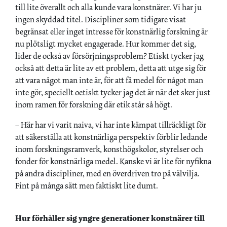
till lite överallt och alla kunde vara konstnärer. Vi har ju
ingen skyddad titel. Discipliner som tidigare visat
begränsat eller inget intresse för konstnärlig forskning är
nu plötsligt mycket engagerade. Hur kommer det sig,
lider de också av försörjningsproblem? Etiskt tycker jag
också att detta är lite av ett problem, detta att utge sig för
att vara något man inte är, för att få medel för något man
inte gör, speciellt oetiskt tycker jag det är när det sker just
inom ramen för forskning där etik står så högt.
– Här har vi varit naiva, vi har inte kämpat tillräckligt för
att säkerställa att konstnärliga perspektiv förblir ledande
inom forskningsramverk, konsthögskolor, styrelser och
fonder för konstnärliga medel. Kanske vi är lite för nyfikna
på andra discipliner, med en överdriven tro på välvilja.
Fint på många sätt men faktiskt lite dumt.
Hur förhåller sig yngre generationer konstnärer till