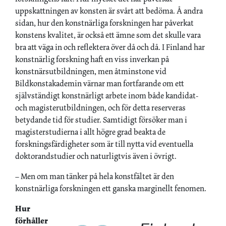
uppskattningen av konsten är svårt att bedöma. Å andra
sidan, hur den konstnärliga forskningen har påverkat
konstens kvalitet, är också ett ämne som det skulle vara
bra att väga in och reflektera över då och då. I Finland har
konstnärlig forskning haft en viss inverkan på
konstnärsutbildningen, men åtminstone vid
Bildkonstakademin värnar man fortfarande om ett
självständigt konstnärligt arbete inom både kandidat-
och magisterutbildningen, och för detta reserveras
betydande tid för studier. Samtidigt försöker man i
magisterstudierna i allt högre grad beakta de
forskningsfärdigheter som är till nytta vid eventuella
doktorandstudier och naturligtvis även i övrigt.
– Men om man tänker på hela konstfältet är den
konstnärliga forskningen ett ganska marginellt fenomen.
Hur
förhåller