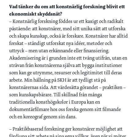
Vad tänker du om att konstnärlig forskning blivit ett
ekonomiskt skyddsnät?
– Konstnärlig forskning föddes ur ett kaxigt och radikalt
påstående: att konstnärer, med sitt unika sätt att utforska
och skapa kunskap, också är forskare. Konstnärer har alltid
forskat – ständigt utforskat nya idéer, metoder och
uttryck – men utan erkännande eller finansiering.
Akademisering är i grunden inte ett tvång utifrån, utan en
strävan från konstnärerna själva att bygga institutioner
som kan ge utrymme, resurser och legitimitet till deras
arbete. Min hållning på SKH är att tydligt stå på
konstnärernas sida. Att värdesätta görandet – praktiken –
som kunskapsbärare. Till skillnad från många
traditionella konsthögskolor i Europa kan en
dokumentärfilmare hos oss forska genom sitt filmande
och en koreograf genom sin dans.
– Praktikbaserad forskning ger konstnärer möjlighet att
fördjupa sitt arbete på sina egna villkor, även när vi möter