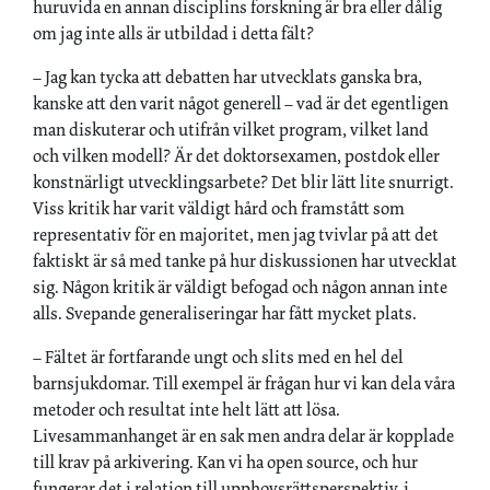
huruvida en annan disciplins forskning är bra eller dålig
om jag inte alls är utbildad i detta fält?
– Jag kan tycka att debatten har utvecklats ganska bra,
kanske att den varit något generell – vad är det egentligen
man diskuterar och utifrån vilket program, vilket land
och vilken modell? Är det doktorsexamen, postdok eller
konstnärligt utvecklingsarbete? Det blir lätt lite snurrigt.
Viss kritik har varit väldigt hård och framstått som
representativ för en majoritet, men jag tvivlar på att det
faktiskt är så med tanke på hur diskussionen har utvecklat
sig. Någon kritik är väldigt befogad och någon annan inte
alls. Svepande generaliseringar har fått mycket plats.
– Fältet är fortfarande ungt och slits med en hel del
barnsjukdomar. Till exempel är frågan hur vi kan dela våra
metoder och resultat inte helt lätt att lösa.
Livesammanhanget är en sak men andra delar är kopplade
till krav på arkivering. Kan vi ha open source, och hur
fungerar det i relation till upphovsrättsperspektiv, i