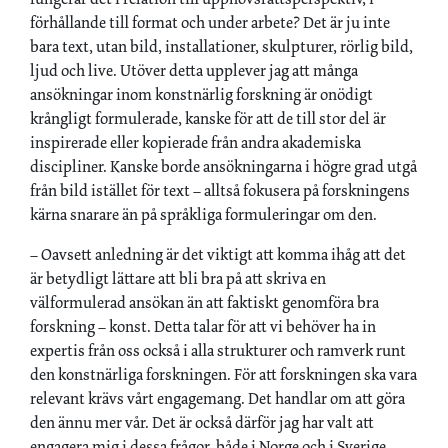
förhållande till format och under arbete? Det är ju inte
bara text, utan bild, installationer, skulpturer, rörlig bild,
ljud och live. Utöver detta upplever jag att många
ansökningar inom konstnärlig forskning är onödigt
krångligt formulerade, kanske för att de till stor del är
inspirerade eller kopierade från andra akademiska
discipliner. Kanske borde ansökningarna i högre grad utgå
från bild istället för text – alltså fokusera på forskningens
kärna snarare än på språkliga formuleringar om den.
– Oavsett anledning är det viktigt att komma ihåg att det
är betydligt lättare att bli bra på att skriva en
välformulerad ansökan än att faktiskt genomföra bra
forskning – konst. Detta talar för att vi behöver ha in
expertis från oss också i alla strukturer och ramverk runt
den konstnärliga forskningen. För att forskningen ska vara
relevant krävs vårt engagemang. Det handlar om att göra
den ännu mer vår. Det är också därför jag har valt att
engagera mig i dessa frågor, både i Norge och i Sverige.