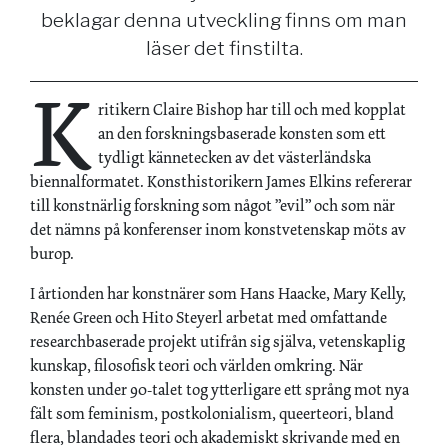
beklagar denna utveckling finns om man
läser det finstilta.
K
ritikern Claire Bishop har till och med kopplat
an den forskningsbaserade konsten som ett
tydligt kännetecken av det västerländska
biennalformatet. Konsthistorikern James Elkins refererar
till konstnärlig forskning som något ”evil” och som när
det nämns på konferenser inom konstvetenskap möts av
burop.
I årtionden har konstnärer som Hans Haacke, Mary Kelly,
Renée Green och Hito Steyerl arbetat med omfattande
researchbaserade projekt utifrån sig själva, vetenskaplig
kunskap, filosofisk teori och världen omkring. När
konsten under 90-talet tog ytterligare ett språng mot nya
fält som feminism, postkolonialism, queerteori, bland
flera, blandades teori och akademiskt skrivande med en