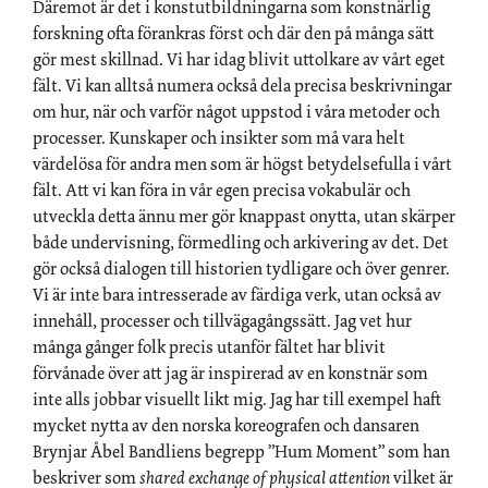
Däremot är det i konstutbildningarna som konstnärlig
forskning ofta förankras först och där den på många sätt
gör mest skillnad. Vi har idag blivit uttolkare av vårt eget
fält. Vi kan alltså numera också dela precisa beskrivningar
om hur, när och varför något uppstod i våra metoder och
processer. Kunskaper och insikter som må vara helt
värdelösa för andra men som är högst betydelsefulla i vårt
fält. Att vi kan föra in vår egen precisa vokabulär och
utveckla detta ännu mer gör knappast onytta, utan skärper
både undervisning, förmedling och arkivering av det. Det
gör också dialogen till historien tydligare och över genrer.
Vi är inte bara intresserade av färdiga verk, utan också av
innehåll, processer och tillvägagångssätt. Jag vet hur
många gånger folk precis utanför fältet har blivit
förvånade över att jag är inspirerad av en konstnär som
inte alls jobbar visuellt likt mig. Jag har till exempel haft
mycket nytta av den norska koreografen och dansaren
Brynjar Åbel Bandliens begrepp ”Hum Moment” som han
beskriver som
shared exchange of physical attention
vilket är