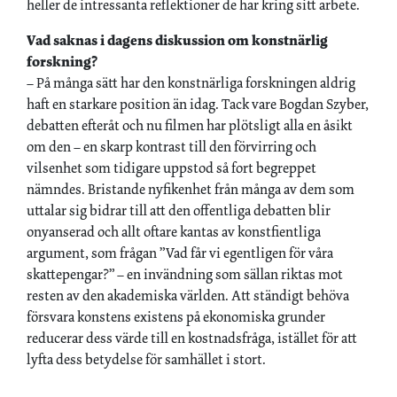
heller de intressanta reflektioner de har kring sitt arbete.
Vad saknas i dagens diskussion om konstnärlig
forskning?
– På många sätt har den konstnärliga forskningen aldrig
haft en starkare position än idag. Tack vare Bogdan Szyber,
debatten efteråt och nu filmen har plötsligt alla en åsikt
om den – en skarp kontrast till den förvirring och
vilsenhet som tidigare uppstod så fort begreppet
nämndes. Bristande nyfikenhet från många av dem som
uttalar sig bidrar till att den offentliga debatten blir
onyanserad och allt oftare kantas av konstfientliga
argument, som frågan ”Vad får vi egentligen för våra
skattepengar?” – en invändning som sällan riktas mot
resten av den akademiska världen. Att ständigt behöva
försvara konstens existens på ekonomiska grunder
reducerar dess värde till en kostnadsfråga, istället för att
lyfta dess betydelse för samhället i stort.