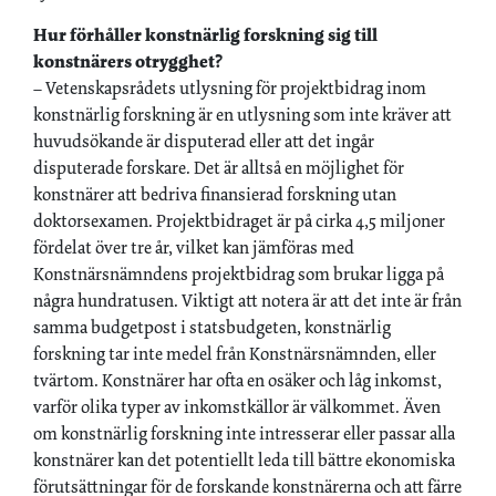
Hur förhåller konstnärlig forskning sig till
konstnärers otrygghet?
– Vetenskapsrådets utlysning för projektbidrag inom
konstnärlig forskning är en utlysning som inte kräver att
huvudsökande är disputerad eller att det ingår
disputerade forskare. Det är alltså en möjlighet för
konstnärer att bedriva finansierad forskning utan
doktorsexamen. Projektbidraget är på cirka 4,5 miljoner
fördelat över tre år, vilket kan jämföras med
Konstnärsnämndens projektbidrag som brukar ligga på
några hundratusen. Viktigt att notera är att det inte är från
samma budgetpost i statsbudgeten, konstnärlig
forskning tar inte medel från Konstnärsnämnden, eller
tvärtom. Konstnärer har ofta en osäker och låg inkomst,
varför olika typer av inkomstkällor är välkommet. Även
om konstnärlig forskning inte intresserar eller passar alla
konstnärer kan det potentiellt leda till bättre ekonomiska
förutsättningar för de forskande konstnärerna och att färre