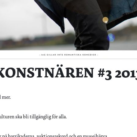
KONSTNÄREN #3 201
d mer.
lturen ska bli tillgänglig för alla.
r på barrikaderna, auktionsrekord och en museihärva.