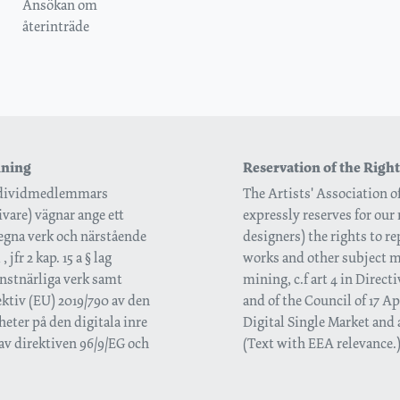
Ansökan om
återinträde
inning
Reservation of the Right
 individmedlemmars
The Artists' Association 
vare) vägnar ange ett
expressly reserves for our 
 egna verk och närstående
designers) the rights to r
jfr 2 kap. 15 a § lag
works and other subject ma
onstnärliga verk samt
mining, c.f art 4 in Direc
ektiv (EU) 2019/790 av den
and of the Council of 17 Ap
eter på den digitala inre
Digital Single Market and
v direktiven 96/9/EG och
(Text with EEA relevance.