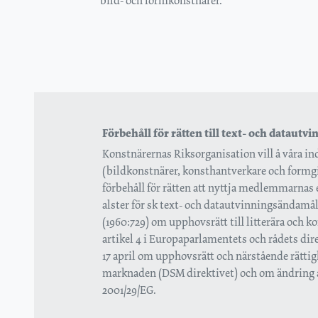
bild- och formkonstnärer.
Förbehåll för rätten till text- och datautv
Konstnärernas Riksorganisation vill å våra
(bildkonstnärer, konsthantverkare och formgi
förbehåll för rätten att nyttja medlemmarnas
alster för sk text- och datautvinningsändamål , 
(1960:729) om upphovsrätt till litterära och k
artikel 4 i Europaparlamentets och rådets dir
17 april om upphovsrätt och närstående rättigh
marknaden (DSM direktivet) och om ändring a
2001/29/EG.