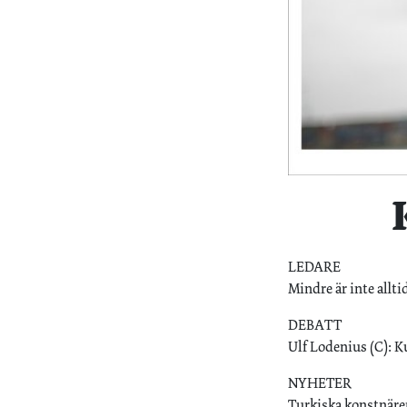
LEDARE
Mindre är inte allti
DEBATT
Ulf Lodenius (C): Ku
NYHETER
Turkiska konstnäre