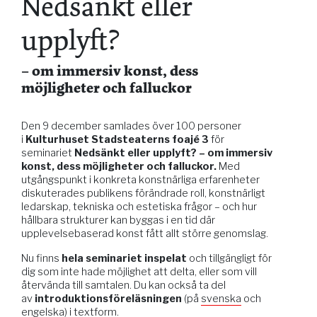
Nedsänkt eller
upplyft?
– om immersiv konst, dess
möjligheter och falluckor
Den 9 december samlades över 100 personer
i
Kulturhuset Stadsteaterns foajé 3
för
seminariet
Nedsänkt eller upplyft? – om immersiv
konst, dess möjligheter och falluckor.
Med
utgångspunkt i konkreta konstnärliga erfarenheter
diskuterades publikens förändrade roll, konstnärligt
ledarskap, tekniska och estetiska frågor – och hur
hållbara strukturer kan byggas i en tid där
upplevelsebaserad konst fått allt större genomslag.
Nu finns
hela seminariet inspelat
och tillgängligt för
dig som inte hade möjlighet att delta, eller som vill
återvända till samtalen. Du kan också ta del
av
introduktionsföreläsningen
(på
svenska
och
engelska
) i textform.