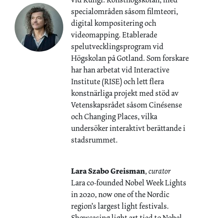
specialområden såsom filmteori,
digital kompositering och
videomapping. Etablerade
spelutvecklingsprogram vid
Högskolan på Gotland. Som forskare
har han arbetat vid Interactive
Institute (RISE) och lett flera
konstnärliga projekt med stöd av
Vetenskapsrådet såsom Cinésense
och Changing Places, vilka
undersöker interaktivt berättande i
stadsrummet.
Lara Szabo Greisman
,
curator
Lara co-founded Nobel Week Lights
in 2020, now one of the Nordic
region’s largest light festivals.
Showcasing light art tied to Nobel