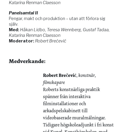
Katarina Renman Claesson
Panelsamtal II
Pengar, makt och produktion – utan att förlora sig
själv.
Med:
Håkan Lidbo, Teresa Wennberg, Gustaf Tadaa,
Katarina Renman Claesson
Moderator:
Robert Brečević
Medverkande:
Robert Brečević
,
konstnär,
filmskapare
Roberts konstnärliga praktik
spänner från interaktiva
filminstallationer och
arkadspelskabinett till
videobaserade muralmålningar.
Tidigare högskoleadjunkt i fri konst
vid Kungl. Konsthögskolan, med