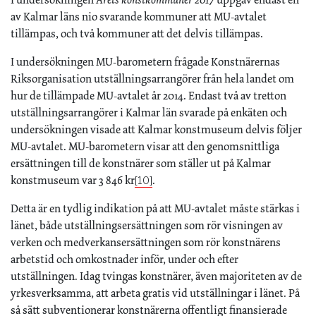
av Kalmar läns nio svarande kommuner att MU-avtalet
tillämpas, och två kommuner att det delvis tillämpas.
I undersökningen MU-barometern frågade Konstnärernas
Riksorganisation utställningsarrangörer från hela landet om
hur de tillämpade MU-avtalet år 2014. Endast två av tretton
utställningsarrangörer i Kalmar län svarade på enkäten och
undersökningen visade att Kalmar konstmuseum delvis följer
MU-avtalet. MU-barometern visar att den genomsnittliga
ersättningen till de konstnärer som ställer ut på Kalmar
konstmuseum var 3 846 kr
.
[10]
Detta är en tydlig indikation på att MU-avtalet måste stärkas i
länet, både utställningsersättningen som rör visningen av
verken och medverkansersättningen som rör konstnärens
arbetstid och omkostnader inför, under och efter
utställningen. Idag tvingas konstnärer, även majoriteten av de
yrkesverksamma, att arbeta gratis vid utställningar i länet. På
så sätt subventionerar konstnärerna offentligt finansierade