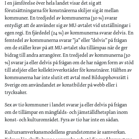
I en jämförelse över hela landet visar det sig att
förutsättningarna för konstnärerna skiljer sig åt mellan
kommuner. En tredjedel av kommunerna (30 %) svarar
entydigt att de använder sig av MU-avtalet vid utställningar i
egen regi. En fjärdedel (24 %) av kommunerna svarar delvis. En
femtedel av kommunerna svarar ”ja” eller ”delvis” på frågan
om de ställer krav på att MU-avtalet ska tillämpas när de ger
bidrag till andra arrangörer. En tredjedel av kommunerna (30
%) svarar ja eller delvis på frågan om de har någon form av stöd
till ateljéer eller kollektivverkstäder för konstnärer. Hälften av
kommunerna har inte slutit ett avtal med Bildupphovsrätt i
Sverige om användandet av konstbilder på webb eller i
trycksaker.
Sex av tio kommuner i landet svarar ja eller delvis på frågan
om de tillämpar en mångfalds- och jämställdhetsplan inom
konst- och kulturområdet. Fyra av tio har inte en sådan.
Kultursamverkansmodellens grundstomme är samverkan.