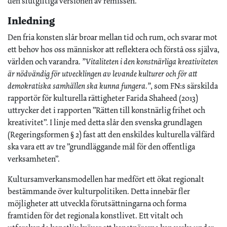
den slutgiltiga versionen av remissen.
Inledning
Den fria konsten slår broar mellan tid och rum, och svarar mot
ett behov hos oss människor att reflektera och förstå oss själva,
världen och varandra.
”Vitaliteten i den konstnärliga kreativiteten
är nödvändig för utvecklingen av levande kulturer och för att
demokratiska samhällen ska kunna fungera.”
, som FN:s särskilda
rapportör för kulturella rättigheter Farida Shaheed (2013)
uttrycker det i rapporten ”Rätten till konstnärlig frihet och
kreativitet”. I linje med detta slår den svenska grundlagen
(Regeringsformen § 2) fast att den enskildes kulturella välfärd
ska vara ett av tre ”grundläggande mål för den offentliga
verksamheten”.
Kultursamverkansmodellen har medfört ett ökat regionalt
bestämmande över kulturpolitiken. Detta innebär fler
möjligheter att utveckla förutsättningarna och forma
framtiden för det regionala konstlivet. Ett vitalt och