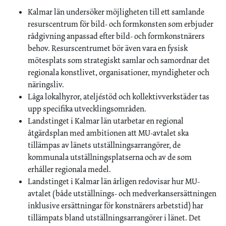
Kalmar län undersöker möjligheten till ett samlande
resurscentrum för bild- och formkonsten som erbjuder
rådgivning anpassad efter bild- och formkonstnärers
behov. Resurscentrumet bör även vara en fysisk
mötesplats som strategiskt samlar och samordnar det
regionala konstlivet, organisationer, myndigheter och
näringsliv.
Låga lokalhyror, ateljéstöd och kollektivverkstäder tas
upp specifika utvecklingsområden.
Landstinget i Kalmar län utarbetar en regional
åtgärdsplan med ambitionen att MU-avtalet ska
tillämpas av länets utställningsarrangörer, de
kommunala utställningsplatserna och av de som
erhåller regionala medel.
Landstinget i Kalmar län årligen redovisar hur MU-
avtalet (både utställnings- och medverkansersättningen
inklusive ersättningar för konstnärers arbetstid) har
tillämpats bland utställningsarrangörer i länet. Det