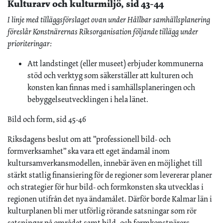
Kulturarv och kulturmiljö, sid 43-44
I linje med tilläggsförslaget ovan under Hållbar samhällsplanering
föreslår Konstnärernas Riksorganisation följande tillägg under
prioriteringar:
Att landstinget (eller museet) erbjuder kommunerna
stöd och verktyg som säkerställer att kulturen och
konsten kan finnas med i samhällsplaneringen och
bebyggelseutvecklingen i hela länet.
Bild och form, sid 45-46
Riksdagens beslut om att ”professionell bild- och
formverksamhet” ska vara ett eget ändamål inom
kultursamverkansmodellen, innebär även en möjlighet till
stärkt statlig finansiering för de regioner som levererar planer
och strategier för hur bild- och formkonsten ska utvecklas i
regionen utifrån det nya ändamålet. Därför borde Kalmar län i
kulturplanen bli mer utförlig rörande satsningar som rör
satsningar på området samt bild- och formkonstnärers