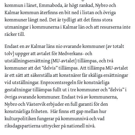
kommun i länet, Emmaboda, är högt rankad, Nybro och
Kalmar kommun återfinns en bit ned i listan och övriga
kommuner långt ned. Det är tydligt att det finns stora
utmaningar i kommunerna i Kalmar län och att resurserna inte
räcker till.
Endast en av Kalmar läns nio svarande kommuner (av totalt
tolv) uppger att avtalet för Medverkans- och
utställningsersättning (MU-avtalet) tillämpas, och två
kommuner att det ”delvis” tillämpas. Att tillämpa MU-avtalet
är ett sätt att säkerställa att konstnärer får skäliga ersättningar
vid utställningar. Enprocentsregeln för konstnärliga
gestaltningar tillämpas fullt ut i tre kommuner och ”delvis” i
övriga svarande kommuner. Endast två av kommunerna,
Nybro och Västervik erbjuder en full garanti för den
konstnärliga friheten. Här finns ett gap mellan hur
kulturpolitiken fungerar på kommunnivå och vad
riksdagspartierna uttrycker på nationell nivå.