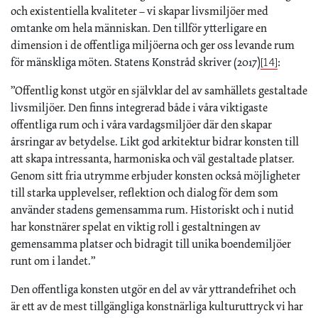
och existentiella kvaliteter – vi skapar livsmiljöer med
omtanke om hela människan. Den tillför ytterligare en
dimension i de offentliga miljöerna och ger oss levande rum
för mänskliga möten. Statens Konstråd skriver (2017)
:
[14]
”Offentlig konst utgör en självklar del av samhällets gestaltade
livsmiljöer. Den finns integrerad både i våra viktigaste
offentliga rum och i våra vardagsmiljöer där den skapar
årsringar av betydelse. Likt god arkitektur bidrar konsten till
att skapa intressanta, harmoniska och väl gestaltade platser.
Genom sitt fria utrymme erbjuder konsten också möjligheter
till starka upplevelser, reflektion och dialog för dem som
använder stadens gemensamma rum. Historiskt och i nutid
har konstnärer spelat en viktig roll i gestaltningen av
gemensamma platser och bidragit till unika boendemiljöer
runt om i landet.”
Den offentliga konsten utgör en del av vår yttrandefrihet och
är ett av de mest tillgängliga konstnärliga kulturuttryck vi har