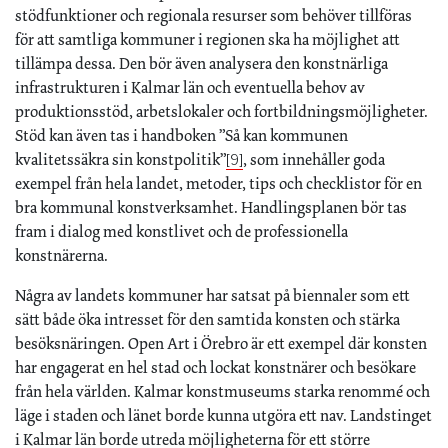
stödfunktioner och regionala resurser som behöver tillföras
för att samtliga kommuner i regionen ska ha möjlighet att
tillämpa dessa. Den bör även analysera den konstnärliga
infrastrukturen i Kalmar län och eventuella behov av
produktionsstöd, arbetslokaler och fortbildningsmöjligheter.
Stöd kan även tas i handboken ”Så kan kommunen
kvalitetssäkra sin konstpolitik”
, som innehåller goda
[9]
exempel från hela landet, metoder, tips och checklistor för en
bra kommunal konstverksamhet. Handlingsplanen bör tas
fram i dialog med konstlivet och de professionella
konstnärerna.
Några av landets kommuner har satsat på biennaler som ett
sätt både öka intresset för den samtida konsten och stärka
besöksnäringen. Open Art i Örebro är ett exempel där konsten
har engagerat en hel stad och lockat konstnärer och besökare
från hela världen. Kalmar konstmuseums starka renommé och
läge i staden och länet borde kunna utgöra ett nav. Landstinget
i Kalmar län borde utreda möjligheterna för ett större