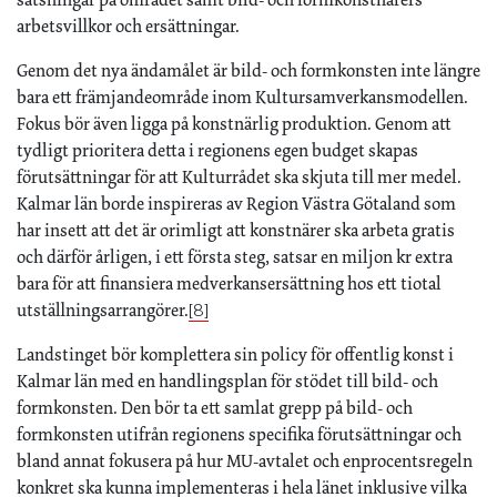
arbetsvillkor och ersättningar.
Genom det nya ändamålet är bild- och formkonsten inte längre
bara ett främjandeområde inom Kultursamverkansmodellen.
Fokus bör även ligga på konstnärlig produktion. Genom att
tydligt prioritera detta i regionens egen budget skapas
förutsättningar för att Kulturrådet ska skjuta till mer medel.
Kalmar län borde inspireras av Region Västra Götaland som
har insett att det är orimligt att konstnärer ska arbeta gratis
och därför årligen, i ett första steg, satsar en miljon kr extra
bara för att finansiera medverkansersättning hos ett tiotal
utställningsarrangörer.
[8]
Landstinget bör komplettera sin policy för offentlig konst i
Kalmar län med en handlingsplan för stödet till bild- och
formkonsten. Den bör ta ett samlat grepp på bild- och
formkonsten utifrån regionens specifika förutsättningar och
bland annat fokusera på hur MU-avtalet och enprocentsregeln
konkret ska kunna implementeras i hela länet inklusive vilka