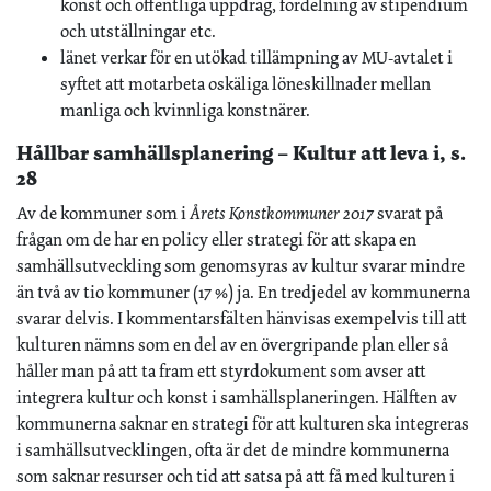
konst och offentliga uppdrag, fördelning av stipendium
och utställningar etc.
länet verkar för en utökad tillämpning av MU-avtalet i
syftet att motarbeta oskäliga löneskillnader mellan
manliga och kvinnliga konstnärer.
Hållbar samhällsplanering – Kultur att leva i, s.
28
Av de kommuner som i
Årets Konstkommuner 2017
svarat på
frågan om de har en policy eller strategi för att skapa en
samhällsutveckling som genomsyras av kultur svarar mindre
än två av tio kommuner (17 %) ja. En tredjedel av kommunerna
svarar delvis. I kommentarsfälten hänvisas exempelvis till att
kulturen nämns som en del av en övergripande plan eller så
håller man på att ta fram ett styrdokument som avser att
integrera kultur och konst i samhällsplaneringen. Hälften av
kommunerna saknar en strategi för att kulturen ska integreras
i samhällsutvecklingen, ofta är det de mindre kommunerna
som saknar resurser och tid att satsa på att få med kulturen i