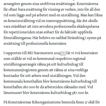
arrangörer genom sina uteblivna ersättningar. Konstnärerna
får oftast bara ersättning för visning av verken, inte för all den
tid som läggs ned på arbetet med en utställning. Man kan likna
en konstutställning vid en teateruppsättning, där det skulle
vara otänkbart att inte arvodera professionella skådespelarna
för repetitionstiden utan enbart för de faktiskt uppförda
föreställningarna. Här behövs en radikal förändring i synen på
ersättning till professionella konstnärer.
I rapporten till MU-barometern 2015
lät vi två konstnärer
[11]
som ställde ut vid en kommunal respektive regional
utställningsarrangör räkna på sitt kulturbidrag till
kommunen/regionen genom att räkna ut sina verkliga
kostnader för sitt arbete med utställningen. Vid den
kommunala konsthallen blev konstnärens kulturbidrag till
konsthallen 180 000 kr då arbetstiden räknades med. Vid
länsmuseet blev konstnärens kulturbidrag 387 000 kr.
På Konstnärernas Riksorganisations hemsida finns 17 skäl för