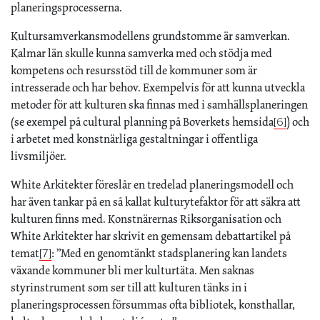
planeringsprocesserna.
Kultursamverkansmodellens grundstomme är samverkan.
Kalmar län skulle kunna samverka med och stödja med
kompetens och resursstöd till de kommuner som är
intresserade och har behov. Exempelvis för att kunna utveckla
metoder för att kulturen ska finnas med i samhällsplaneringen
(se exempel på cultural planning på Boverkets hemsida
) och
[6]
i arbetet med konstnärliga gestaltningar i offentliga
livsmiljöer.
White Arkitekter föreslår en tredelad planeringsmodell och
har även tankar på en så kallat kulturytefaktor för att säkra att
kulturen finns med. Konstnärernas Riksorganisation och
White Arkitekter har skrivit en gemensam debattartikel på
temat
: ”Med en genomtänkt stadsplanering kan landets
[7]
växande kommuner bli mer kulturtäta. Men saknas
styrinstrument som ser till att kulturen tänks in i
planeringsprocessen försummas ofta bibliotek, konsthallar,