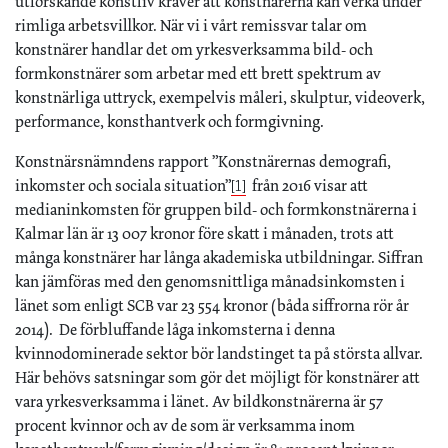
utforskande konstliv kräver att konstnärerna kan verka under
rimliga arbetsvillkor. När vi i vårt remissvar talar om
konstnärer handlar det om yrkesverksamma bild- och
formkonstnärer som arbetar med ett brett spektrum av
konstnärliga uttryck, exempelvis måleri, skulptur, videoverk,
performance, konsthantverk och formgivning.
Konstnärsnämndens rapport ”Konstnärernas demografi,
inkomster och sociala situation”
från 2016 visar att
[1]
medianinkomsten för gruppen bild- och formkonstnärerna i
Kalmar län är 13 007 kronor före skatt i månaden, trots att
många konstnärer har långa akademiska utbildningar. Siffran
kan jämföras med den genomsnittliga månadsinkomsten i
länet som enligt SCB var 23 554 kronor (båda siffrorna rör år
2014). De förbluffande låga inkomsterna i denna
kvinnodominerade sektor bör landstinget ta på största allvar.
Här behövs satsningar som gör det möjligt för konstnärer att
vara yrkesverksamma i länet. Av bildkonstnärerna är 57
procent kvinnor och av de som är verksamma inom