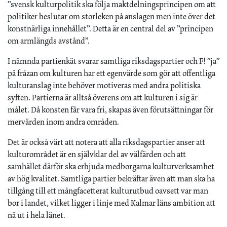
”svensk kulturpolitik ska följa maktdelningsprincipen om att
politiker beslutar om storleken på anslagen men inte över det
konstnärliga innehållet”. Detta är en central del av ”principen
om armlängds avstånd”.
I nämnda partienkät svarar samtliga riksdagspartier och F! ”ja”
på fråzan om kulturen har ett egenvärde som gör att offentliga
kulturanslag inte behöver motiveras med andra politiska
syften. Partierna är alltså överens om att kulturen i sig är
målet. Då konsten får vara fri, skapas även förutsättningar för
mervärden inom andra områden.
Det är också värt att notera att alla riksdagspartier anser att
kulturområdet är en självklar del av välfärden och att
samhället därför ska erbjuda medborgarna kulturverksamhet
av hög kvalitet. Samtliga partier bekräftar även att man ska ha
tillgång till ett mångfacetterat kulturutbud oavsett var man
bor i landet, vilket ligger i linje med Kalmar läns ambition att
nå ut i hela länet.