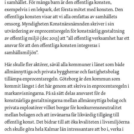
i samhället. För många barn är den offentliga konsten,
exempelvis i en lekpark, det första mötet med konsten. Den
offentliga konsten visar att vi alla omfattas av samhällets
omsorg. Myndigheten Konstnärsnämnden skriver i sin
utvärdering av enprocentsregeln för konstnärlig gestaltning
av offentlig miljö (dec 2013) att ”all offentlig verksamhet har ett
ansvar för att den offentliga konsten integreras i
samhällsmiljön”.
Här skulle fler aktörer, såväl alla kommuner i länet som både
allmännyttiga och privata byggherrar och fastighetsbolag
tillämpa enprocentsregeln. Göteborg är den kommun som
kommit längst i det här genom att skriva in enprocentsregeln i
markanvisningarna. På så sätt delas ansvaret för de
konstnärliga gestaltningarna mellan allmännyttiga bolag och
privata exploatörer vilket borgar för konkurrensneutralitet
mellan bolagen och att invånarna får likvärdig tillgång till
offentlig konst. Det bidrar till att öka kvaliteten i livsmiljöerna
och skulle göra hela Kalmar län intressantare att bo i, verka i