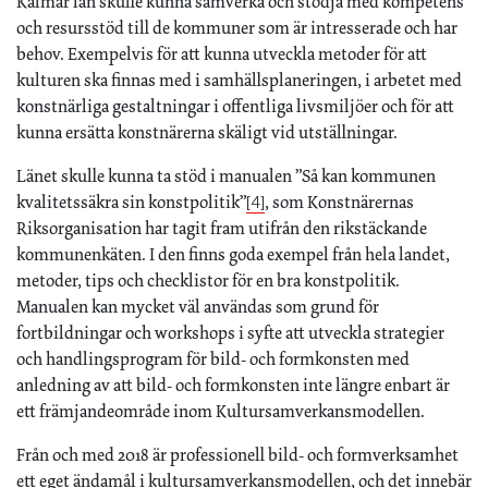
Kalmar län skulle kunna samverka och stödja med kompetens
och resursstöd till de kommuner som är intresserade och har
behov. Exempelvis för att kunna utveckla metoder för att
kulturen ska finnas med i samhällsplaneringen, i arbetet med
konstnärliga gestaltningar i offentliga livsmiljöer och för att
kunna ersätta konstnärerna skäligt vid utställningar.
Länet skulle kunna ta stöd i manualen ”Så kan kommunen
kvalitetssäkra sin konstpolitik”
, som Konstnärernas
[4]
Riksorganisation har tagit fram utifrån den rikstäckande
kommunenkäten. I den finns goda exempel från hela landet,
metoder, tips och checklistor för en bra konstpolitik.
Manualen kan mycket väl användas som grund för
fortbildningar och workshops i syfte att utveckla strategier
och handlingsprogram för bild- och formkonsten med
anledning av att bild- och formkonsten inte längre enbart är
ett främjandeområde inom Kultursamverkansmodellen.
Från och med 2018 är professionell bild- och formverksamhet
ett eget ändamål i kultursamverkansmodellen, och det innebär