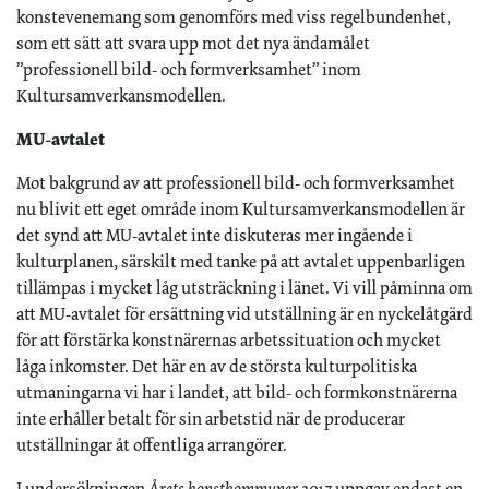
konstevenemang som genomförs med viss regelbundenhet,
som ett sätt att svara upp mot det nya ändamålet
”professionell bild- och formverksamhet” inom
Kultursamverkansmodellen.
MU-avtalet
Mot bakgrund av att professionell bild- och formverksamhet
nu blivit ett eget område inom Kultursamverkansmodellen är
det synd att MU-avtalet inte diskuteras mer ingående i
kulturplanen, särskilt med tanke på att avtalet uppenbarligen
tillämpas i mycket låg utsträckning i länet. Vi vill påminna om
att MU-avtalet för ersättning vid utställning är en nyckelåtgärd
för att förstärka konstnärernas arbetssituation och mycket
låga inkomster. Det här en av de största kulturpolitiska
utmaningarna vi har i landet, att bild- och formkonstnärerna
inte erhåller betalt för sin arbetstid när de producerar
utställningar åt offentliga arrangörer.
I undersökningen
Årets konstkommuner 2017
uppgav endast en