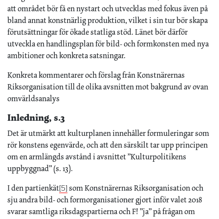
att området bör få en nystart och utvecklas med fokus även på
bland annat konstnärlig produktion, vilket i sin tur bör skapa
förutsättningar för ökade statliga stöd. Länet bör därför
utveckla en handlingsplan för bild- och formkonsten med nya
ambitioner och konkreta satsningar.
Konkreta kommentarer och förslag från Konstnärernas
Riksorganisation till de olika avsnitten mot bakgrund av ovan
omvärldsanalys
Inledning, s.3
Det är utmärkt att kulturplanen innehåller formuleringar som
rör konstens egenvärde, och att den särskilt tar upp principen
om en armlängds avstånd i avsnittet ”Kulturpolitikens
uppbyggnad” (s. 13).
I den partienkät
som Konstnärernas Riksorganisation och
[5]
sju andra bild- och formorganisationer gjort inför valet 2018
svarar samtliga riksdagspartierna och F! ”ja” på frågan om