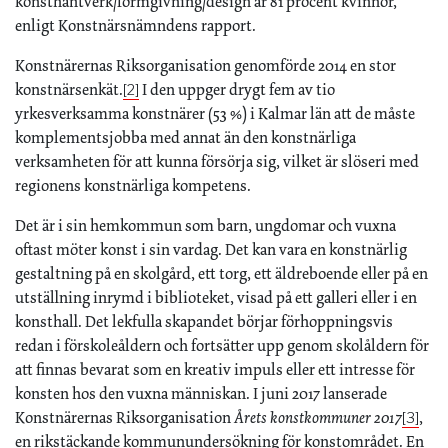
konsthantverk/formgivning/design är 81 procent kvinnor,
enligt Konstnärsnämndens rapport.
Konstnärernas Riksorganisation genomförde 2014 en stor
konstnärsenkät.
I den uppger drygt fem av tio
[2]
yrkesverksamma konstnärer (53 %) i Kalmar län att de måste
komplementsjobba med annat än den konstnärliga
verksamheten för att kunna försörja sig, vilket är slöseri med
regionens konstnärliga kompetens.
Det är i sin hemkommun som barn, ungdomar och vuxna
oftast möter konst i sin vardag. Det kan vara en konstnärlig
gestaltning på en skolgård, ett torg, ett äldreboende eller på en
utställning inrymd i biblioteket, visad på ett galleri eller i en
konsthall. Det lekfulla skapandet börjar förhoppningsvis
redan i förskoleåldern och fortsätter upp genom skolåldern för
att finnas bevarat som en kreativ impuls eller ett intresse för
konsten hos den vuxna människan. I juni 2017 lanserade
Konstnärernas Riksorganisation
Årets konstkommuner 2017
,
[3]
en rikstäckande kommunundersökning för konstområdet. En