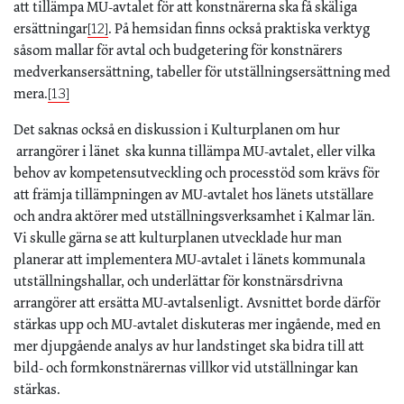
att tillämpa MU-avtalet för att konstnärerna ska få skäliga
ersättningar
. På hemsidan finns också praktiska verktyg
[12]
såsom mallar för avtal och budgetering för konstnärers
medverkansersättning, tabeller för utställningsersättning med
mera.
[13]
Det saknas också en diskussion i Kulturplanen om hur
arrangörer i länet ska kunna tillämpa MU-avtalet, eller vilka
behov av kompetensutveckling och processtöd som krävs för
att främja tillämpningen av MU-avtalet hos länets utställare
och andra aktörer med utställningsverksamhet i Kalmar län.
Vi skulle gärna se att kulturplanen utvecklade hur man
planerar att implementera MU-avtalet i länets kommunala
utställningshallar, och underlättar för konstnärsdrivna
arrangörer att ersätta MU-avtalsenligt. Avsnittet borde därför
stärkas upp och MU-avtalet diskuteras mer ingående, med en
mer djupgående analys av hur landstinget ska bidra till att
bild- och formkonstnärernas villkor vid utställningar kan
stärkas.