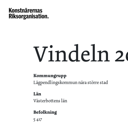
Vindeln 2
Kommungrupp
Lågpendlingskommun nära större stad
Län
Västerbottens län
Befolkning
5 417