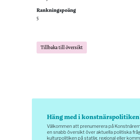
Rankningspoäng
5
Tillbaka till översikt
Häng med i konstnärspolitiken
Välkommen att prenumerera på Konstnärernas 
en snabb översikt över aktuella politiska fråg
kulturpolitiken på statlig, regional eller komm