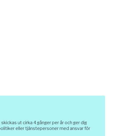
ickas ut cirka 4 gånger per år och ger dig
 politiker eller tjänstepersoner med ansvar för