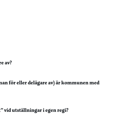
e av?
an för eller delägare av) är kommunen med
vid utställningar i egen regi?