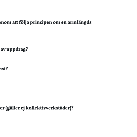
genom att följa principen om en armlängds
r av uppdrag?
nst?
 (gäller ej kollektivverkstäder)?