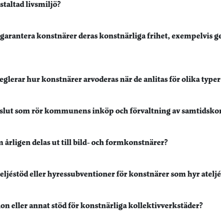
staltad livsmiljö?
t garantera konstnärer deras konstnärliga frihet, exempelvis 
glerar hur konstnärer arvoderas när de anlitas för olika type
beslut som rör kommunens inköp och förvaltning av samtidsko
rligen delas ut till bild- och formkonstnärer?
éstöd eller hyressubventioner för konstnärer som hyr ateljéer
eller annat stöd för konstnärliga kollektivverkstäder?