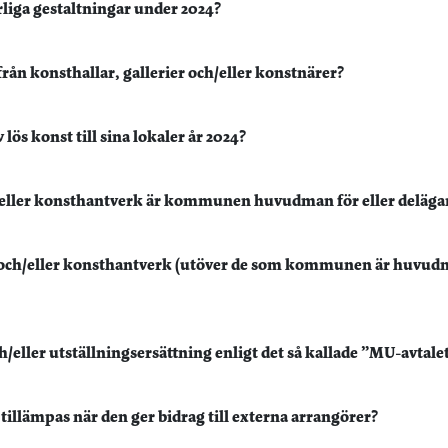
iga gestaltningar under 2024?
ån konsthallar, gallerier och/eller konstnärer?
s konst till sina lokaler år 2024?
/eller konsthantverk är kommunen huvudman för eller delägar
 och/eller konsthantverk (utöver de som kommunen är huvudm
er utställningsersättning enligt det så kallade ”MU-avtalet” 
illämpas när den ger bidrag till externa arrangörer?