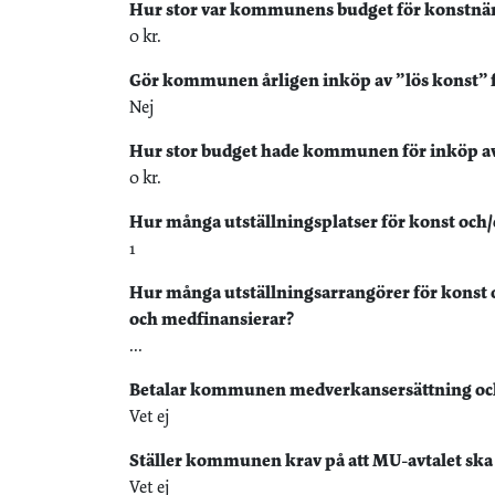
Hur stor var kommunens budget för konstnärl
0 kr.
Gör kommunen årligen inköp av ”lös konst” fr
Nej
Hur stor budget hade kommunen för inköp av lö
0 kr.
Hur många utställningsplatser för konst och
1
Hur många utställningsarrangörer för konst
och medfinansierar?
...
Betalar kommunen medverkansersättning och/ell
Vet ej
Ställer kommunen krav på att MU-avtalet ska t
Vet ej