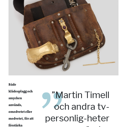
Både
klädesplagg och
”Martin Timell
smycken
och andra tv-
används,
omedvetet eller
personlig-heter
medvetet, för att
förstärka