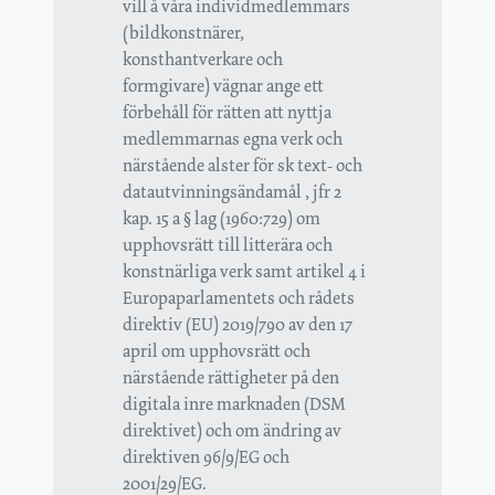
vill å våra individmedlemmars
(bildkonstnärer,
konsthantverkare och
formgivare) vägnar ange ett
förbehåll för rätten att nyttja
medlemmarnas egna verk och
närstående alster för sk text- och
datautvinningsändamål , jfr 2
kap. 15 a § lag (1960:729) om
upphovsrätt till litterära och
konstnärliga verk samt artikel 4 i
Europaparlamentets och rådets
direktiv (EU) 2019/790 av den 17
april om upphovsrätt och
närstående rättigheter på den
digitala inre marknaden (DSM
direktivet) och om ändring av
direktiven 96/9/EG och
2001/29/EG.