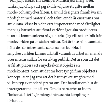
– När jag besöker till exempel Munich Jewellery week
tänker jag ofta på att jag skulle vilja se ett gifte mellan
mode- och smyckesfälten. Där vill designers framhäva sin
nördighet med material och tekniker de är ensamma om
att kunna. Visst kan det vara imponerande med färdighet,
men jag har svårt att förstå varför något ska produceras
utan att kommunicera något starkt. Jag vill se fler folk från
modevärlden på en sådan mässa. Det är inte hälsosamt att
hålla de här intressanta sakerna i en bubbla. I
smyckesvärlden känner alla till varandras arbeten, men de
presenteras sällan för en riktig publik. Det är som att det
är fel att placera ett smyckeskonstobjekt i en
modekontext. Som att det tar bort tyngd från objektets
koncept. Men jag tror att det har mycket att göra med
vilken typ av mode vi pratar om. Det handlar om hur du
interagerar mellan fälten. Om du bara arbetar inom
”finkonstfältet” går många intressanta kopplingar
förlorade.