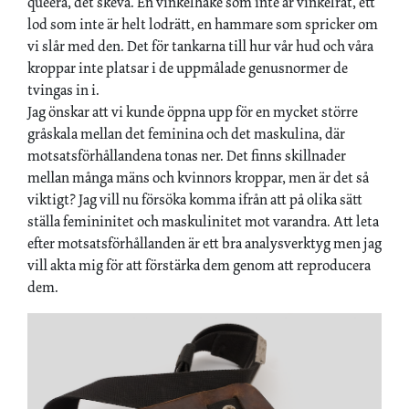
queera, det skeva. En vinkelhake som inte är vinkelrät, ett
lod som inte är helt lodrätt, en hammare som spricker om
vi slår med den. Det för tankarna till hur vår hud och våra
kroppar inte platsar i de uppmålade genusnormer de
tvingas in i.
Jag önskar att vi kunde öppna upp för en mycket större
gråskala mellan det feminina och det maskulina, där
motsatsförhållandena tonas ner. Det finns skillnader
mellan många mäns och kvinnors kroppar, men är det så
viktigt? Jag vill nu försöka komma ifrån att på olika sätt
ställa femininitet och maskulinitet mot varandra. Att leta
efter motsatsförhållanden är ett bra analysverktyg men jag
vill akta mig för att förstärka dem genom att reproducera
dem.