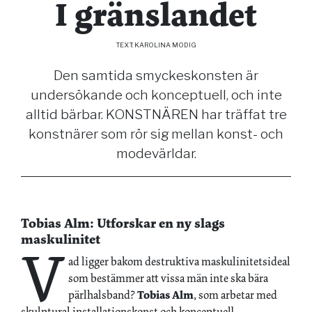
I gränslandet
TEXT: KAROLINA MODIG
Den samtida smyckeskonsten är
undersökande och konceptuell, och inte
alltid bärbar. KONSTNÄREN har träffat tre
konstnärer som rör sig mellan konst- och
modevärldar.
Tobias Alm: ­Utforskar en ny slags
maskulinitet
V
ad ligger bakom destruktiva maskulinitetsideal
som bestämmer att vissa män inte ska bära
pärlhalsband?
Tobias Alm
, som arbetar med
skulptural installationskonst och konceptuell