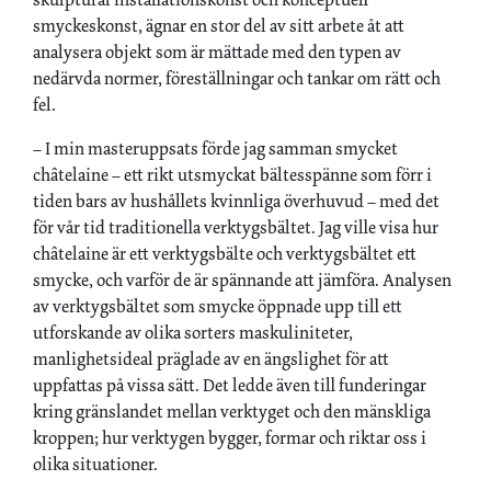
smyckeskonst, ägnar en stor del av sitt arbete åt att
analysera objekt som är mättade med den typen av
nedärvda normer, föreställningar och tankar om rätt och
fel.
– I min masteruppsats förde jag samman smycket
châtelaine – ett rikt utsmyckat bältesspänne som förr i
tiden bars av hushållets kvinnliga överhuvud – med det
för vår tid traditionella verktygsbältet. Jag ville visa hur
châtelaine är ett verktygsbälte och verktygsbältet ett
smycke, och varför de är spännande att jämföra. Analysen
av verktygsbältet som smycke öppnade upp till ett
utforskande av olika sorters maskuliniteter,
manlighetsideal präglade av en ängslighet för att
uppfattas på vissa sätt. Det ledde även till funderingar
kring gränslandet mellan verktyget och den mänskliga
kroppen; hur verktygen bygger, formar och riktar oss i
olika situationer.