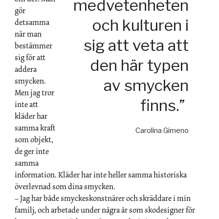
medveten­heten
gör
och kulturen i
detsamma
när man
sig att veta att
bestämmer
sig för att
den här typen
addera
smycken.
av smycken
Men jag tror
finns.”
inte att
kläder har
samma kraft
Carolina Gimeno
som objekt,
de ger inte
samma
information. Kläder har inte heller samma historiska
överlevnad som dina smycken.
– Jag har både smyckeskonstnärer och skräddare i min
familj, och arbetade under några år som skodesigner för