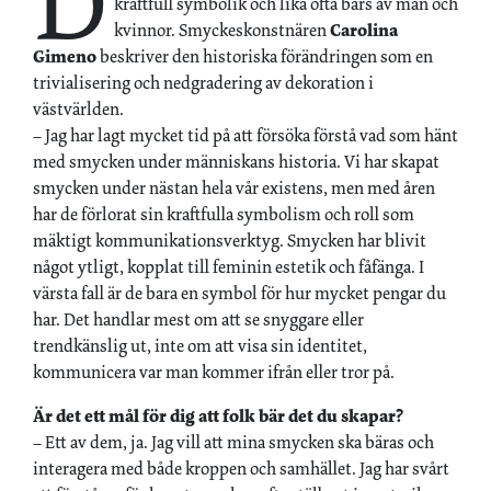
D
kraftfull symbolik och lika ofta bars av män och
kvinnor. Smyckeskonstnären
Carolina
Gimeno
beskriver den historiska förändringen som en
trivialisering och nedgradering av dekoration i
västvärlden.
– Jag har lagt mycket tid på att försöka förstå vad som hänt
med smycken under människans historia. Vi har skapat
smycken under nästan hela vår existens, men med åren
har de förlorat sin kraftfulla symbolism och roll som
mäktigt kommunikationsverktyg. Smycken har blivit
något ytligt, kopplat till feminin estetik och fåfänga. I
värsta fall är de bara en symbol för hur mycket pengar du
har. Det handlar mest om att se snyggare eller
trendkänslig ut, inte om att visa sin identitet,
kommunicera var man kommer ifrån eller tror på.
Är det ett mål för dig att folk bär det du skapar?
– Ett av dem, ja. Jag vill att mina smycken ska bäras och
interagera med både kroppen och samhället. Jag har svårt