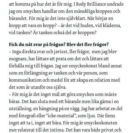
att komma på hur det är för mig. I Body Brilliance undrade
jag om smycken handlar om den mänskliga kroppen och
bärandet. För mig är det inte självklart. När börjar en
kropp att vara en kropp? – är det vid huden, vid kläderna,
vid tanken? Är tanken också del av kroppen?
Fick du nåt svar på frågan? Blev det fler frågor?
– Inga direkta svar och javisst, fler frågor, men jag blev
mognare, har lättare att prata om det och lättare att
förhålla mig till frågan. Jag ser smyckeskonst bland annat
som en förlängning av tanken och vår person, som
kommunikation och medel för att skapa en relation med
det som är utanför oss själva.
– För mig är det inget mål att göra smycken som måste
bäras. Det kan sluta med ett bärande men lika gärna i en
utställning, en hängning på en vägg. Jag har arbetat en del
med fotografi eller ”icke-material”, som ljus. Där finns
inget att ta i, inget att bära. För mig är smyckeskonsten
mer ­relaterat till det intima. Det kan vara både privat och