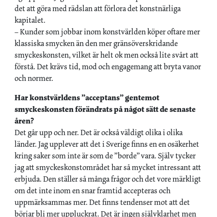
det att göra med rädslan att förlora det konstnärliga
kapitalet.
– Kunder som jobbar inom konstvärlden köper oftare mer
klassiska smycken än den mer gränsöverskridande
smyckeskonsten, vilket är helt ok men också lite svårt att
förstå. Det krävs tid, mod och engagemang att bryta vanor
och normer.
Har konstvärldens ”acceptans” gentemot
smyckeskonsten förändrats på något sätt de senaste
åren?
Det går upp och ner. Det är också väldigt olika i olika
länder. Jag upplever att det i Sverige finns en en osäkerhet
kring saker som inte är som de ”borde” vara. Själv tycker
jag att smyckeskonstområdet har så mycket intressant att
erbjuda. Den ställer så många frågor och det vore märkligt
om det inte inom en snar framtid accepteras och
uppmärksammas mer. Det finns tendenser mot att det
börjar bli mer uppluckrat. Det är ingen självklarhet men