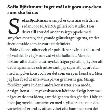
Sofia Björkman: ­­Inget mål att göra smycken
som ska bäras
S
ofia Björkman
är smyckeskonstnär och driver
sedan 1999 PLATINA galleri och studio. Hon
drivs till stor del av det svårgreppade med
smyckeskonsten; de flytande gränsdragningarna, att det
är ett område som är svårt att definiera.
– Både vi konstnärer och vår publik har svårt att sätta ord
på vad det är vi gör och vad vi ska kalla det. Men det
faktum att det ställer så mycket frågor gör att jag tycker att
det är spännande och intressant. Jag säger att jag arbetar
med smyckeskonst och ser det som en egen konstart. Men
jag kan absolut inte svara på var gränserna går. Många
försöker putta in den i andra konstarter, som mode,
design, konst… Smyckeskonsten hör inte riktigt hemma i
något av de områdena, samtidigt som den gör det. I början
hade jag mycket samarbeten med stylister etc., men det
var svårt på grund av att smycket ofta hamnade som det