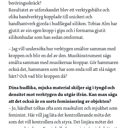
beröringsskräck?
Resultatet av utforskandet blev ett verktygsbälte och
olika handverktyg kopplade till snickeri och
handhantverk gjorda i hudfärgad silikon. Tobias Alm har
gjutit av sin egen kropp i gips och i formarna gjutit
silikonhudar som han sedan omformat.
– Jag vill undersöka hur verktygen smälter samman med
kroppen och blir en del av den. Musikinstrument sägs
smälta samman med musikernas kroppar. Gör hammaren
också det, hammaren som har som enda roll att slå något
hårt? Och vad blir kroppen då?
Dina hudlika, mjuka material skiljer sig i tyngd och
densitet mot verktygen du utgår ifrån. Kan man säga
att det också är en sorts feminisering av objekten?
– Jo, hårdhet tolkas ofta som maskulint och mjukhet som
feminint. Här vill jag låta det kontrollerande möta det
som det vill kontrollera och styra. Det linjära möter det