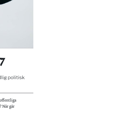
7
ig politisk
offentliga
? När går