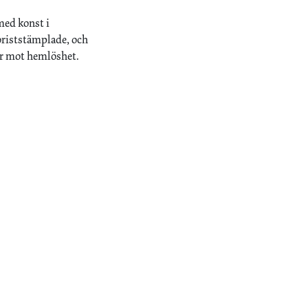
med konst i
oriststämplade, och
er mot hemlöshet.