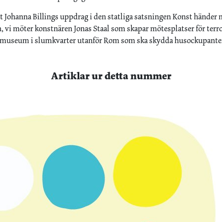
at Johanna Billings uppdrag i den statliga satsningen Konst händer 
vi möter konstnären Jonas Staal som skapar mötesplatser för terr
stmuseum i slumkvarter utanför Rom som ska skydda husockupant
Artiklar ur detta nummer