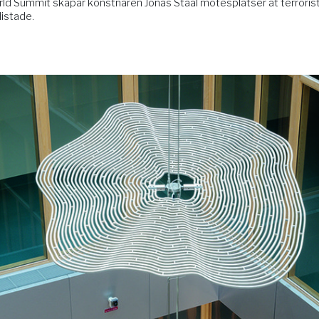
rld Summit skapar konstnären Jonas Staal mötesplatser åt terrori
listade.