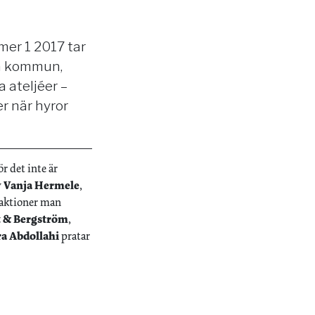
er 1 2017 tar
ta kommun,
 ateljéer –
r när hyror
r det inte är
v
Vanja Hermele
,
eaktioner man
t & Bergström
,
ra Abdollahi
pratar