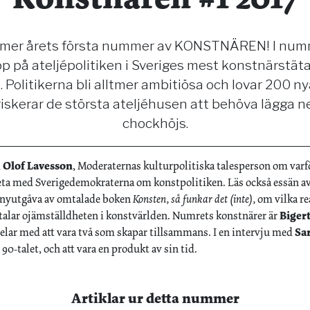
mer årets första nummer av KONSTNÄREN! I numm
epp på ateljépolitiken i Sveriges mest konstnärstä
 Politikerna bli alltmer ambitiösa och lovar 200 nya
riskerar de största ateljéhusen att behöva lägga ne
chockhöjs.
d
Olof Lavesson
, Moderaternas kulturpolitiska talesperson om varfö
beta med Sverigedemokraterna om konstpolitiken. Läs också essän a
l nyutgåva av omtalade boken
Konsten, så funkar det (inte),
om vilka r
talar ojämställdheten i konstvärlden. Numrets konstnärer är
Biger
rdelar med att vara två som skapar tillsammans. I en intervju med
Sa
0-talet, och att vara en produkt av sin tid.
Artiklar ur detta nummer