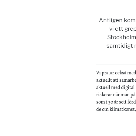
Äntligen kom
vi ett gr
Stockholm.
samtidigt 
Vi pratar också me
aktuellt att samar
aktuell med digita
riskerar när man på
som i 30 år sett fö
de om klimatkonst, 9