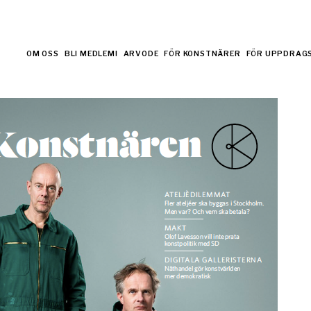
OM OSS
BLI MEDLEM!
ARVODE
FÖR KONSTNÄRER
FÖR UPPDRAG