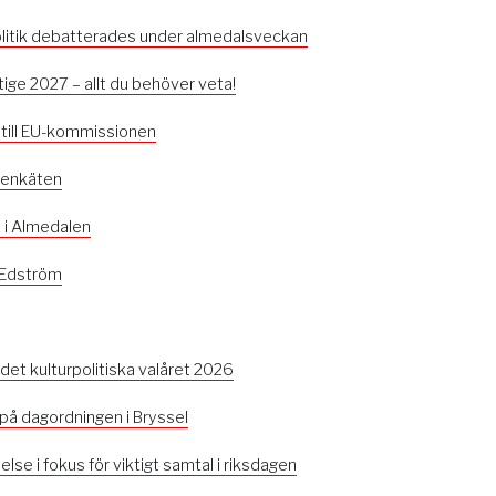
olitik debatterades under almedalsveckan
ktige 2027 – allt du behöver veta!
 till EU-kommissionen
tienkäten
s i Almedalen
 Edström
 det kulturpolitiska valåret 2026
 på dagordningen i Bryssel
se i fokus för viktigt samtal i riksdagen