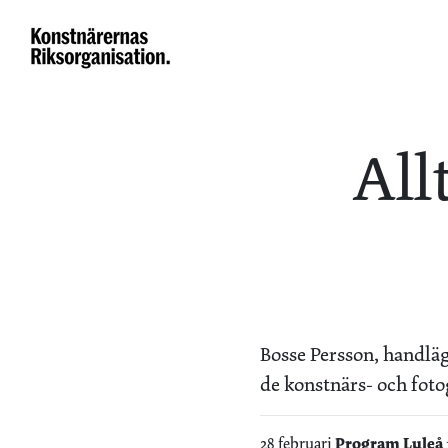
All
Bosse Persson, handläg
de konstnärs- och foto
28 februari
Program Luleå