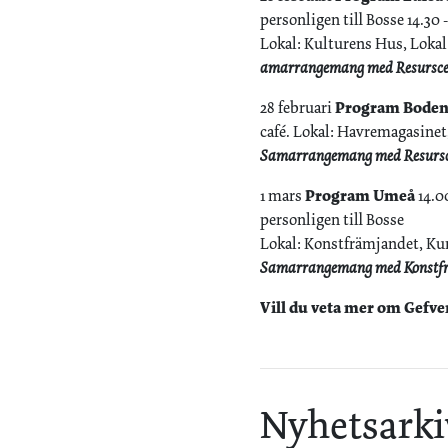
personligen till Bosse 14.30 -
Lokal: Kulturens Hus, Loka
amarrangemang med Resurscen
28 februari
Program Bode
café. Lokal: Havremagasine
Samarrangemang med Resursce
1 mars
Program Umeå
14.0
personligen till Bosse
Lokal: Konstfrämjandet, Kun
Samarrangemang med Konstfr
Vill du veta mer om Gefve
Nyhetsarki