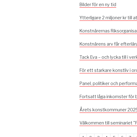
Bilder för en ny tid
Ytterligare 2 miljoner kr till
Konstnärernas Riksorganisat
Konstnärens arv får efterlä
Tack Eva – och lycka till i ve
För ett starkare konstliv i or
Panel, politiker och perform
Fortsatt låga inkomster för
Årets konstkommuner 2025
Välkommen till seminariet "Fö