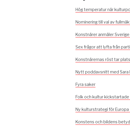
Hög temperatur när kulturp
Nominering till val av fullmä
Konstnärer anmäler Sverige
Sex frågor att lyfta från par
Konstnärernas röst tar plat
Nytt poddavsnitt med Sara
Fyra saker
Folk och kultur kickstartade
Ny kulturstrategi för Europa
Konstens och bildens betydel