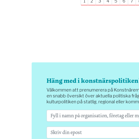
1
2
3
4
5
6
7
Häng med i konstnärspolitiken
Välkommen att prenumerera på Konstnärernas 
en snabb översikt över aktuella politiska fråg
kulturpolitiken på statlig, regional eller komm