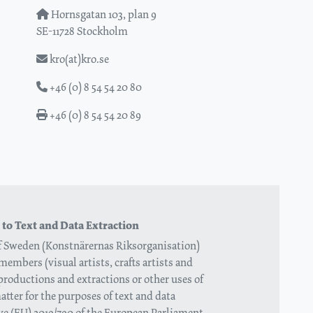
Hornsgatan 103, plan 9
SE-11728 Stockholm
kro(at)kro.se
+46 (0) 8 54 54 20 80
+46 (0) 8 54 54 20 89
 to Text and Data Extraction
of Sweden (Konstnärernas Riksorganisation)
members (visual artists, crafts artists and
eproductions and extractions or other uses of
tter for the purposes of text and data
tive (EU) 2019/790 of the European Parliament