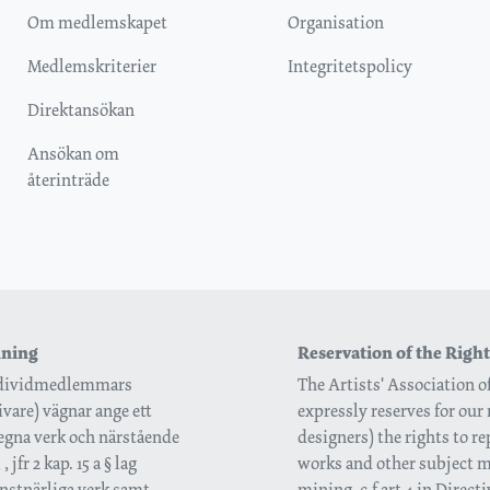
Om medlemskapet
Organisation
Medlemskriterier
Integritetspolicy
Direktansökan
Ansökan om
återinträde
inning
Reservation of the Right
 individmedlemmars
The Artists' Association 
vare) vägnar ange ett
expressly reserves for our 
 egna verk och närstående
designers) the rights to r
jfr 2 kap. 15 a § lag
works and other subject ma
onstnärliga verk samt
mining, c.f art 4 in Direc