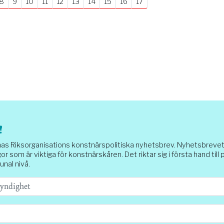
8
9
10
11
12
13
14
15
16
17
!
Riksorganisations konstnärspolitiska nyhetsbrev. Nyhetsbrevet sk
or som är viktiga för konstnärskåren. Det riktar sig i första hand till
unal nivå.