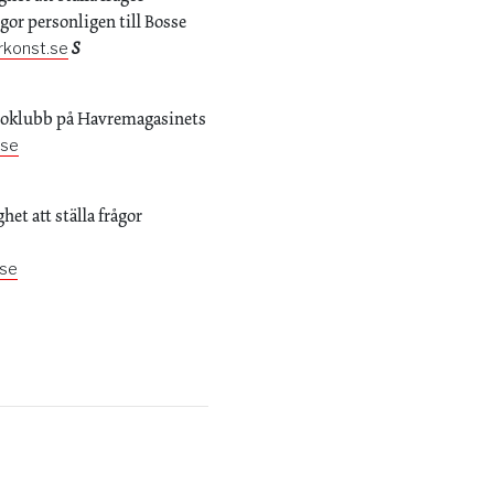
rågor personligen till Bosse
S
rkonst.se
Fotoklubb på Havremagasinets
.se
het att ställa frågor
.se