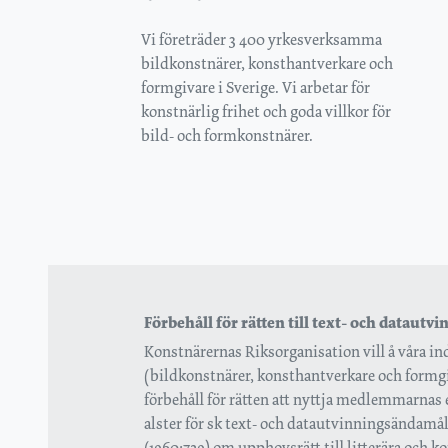
Vi företräder 3 400 yrkesverksamma
bildkonstnärer, konsthantverkare och
formgivare i Sverige. Vi arbetar för
konstnärlig frihet och goda villkor för
bild- och formkonstnärer.
Förbehåll för rätten till text- och datautv
Konstnärernas Riksorganisation vill å våra
(bildkonstnärer, konsthantverkare och formgi
förbehåll för rätten att nyttja medlemmarnas
alster för sk text- och datautvinningsändamål , 
(1960:729) om upphovsrätt till litterära och k