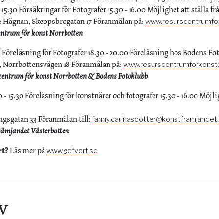
 15.30 Försäkringar för Fotografer 15.30 - 16.00 Möjlighet att ställa f
l: Hägnan, Skeppsbrogatan 17 Föranmälan på:
www.resurscentrumfo
trum för konst Norrbotten
n
Föreläsning för Fotografer 18.30 - 20.00 Föreläsning hos Bodens 
t, Norrbottensvägen 18 Föranmälan på:
www.resurscentrumforkonst
ntrum för konst Norrbotten & Bodens Fotoklubb
0 - 15.30 Föreläsning för konstnärer och fotografer 15.30 - 16.00 Möjlig
gsgatan 33 Föranmälan till:
fanny.carinasdotter@konstframjandet
ämjandet Västerbotten
rt?
Läs mer på
www.gefvert.se
v