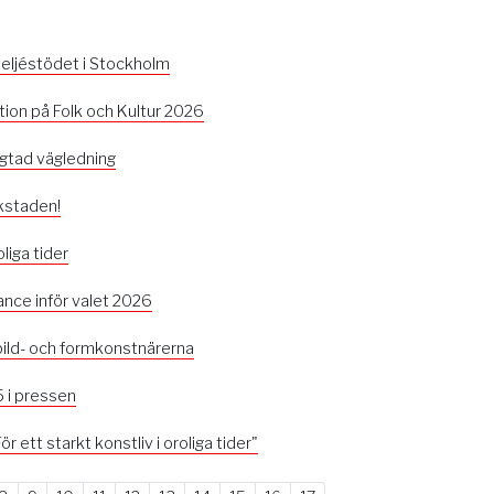
 ateljéstödet i Stockholm
ion på Folk och Kultur 2026
ngtad vägledning
rkstaden!
oliga tider
ance inför valet 2026
 bild- och formkonstnärerna
 i pressen
r ett starkt konstliv i oroliga tider"