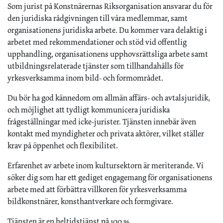
Som jurist på Konstnärernas Riksorganisation ansvarar du för
den juridiska rådgivningen till våra medlemmar, samt
organisationens juridiska arbete. Du kommer vara delaktig i
arbetet med rekommendationer och stöd vid offentlig
upphandling, organisationens upphovsrättsliga arbete samt
utbildningsrelaterade tjänster som tillhandahålls för
yrkesverksamma inom bild- och formområdet.
Du bör ha god kännedom om allmän affärs- och avtalsjuridik,
och möjlighet att tydligt kommunicera juridiska
frågeställningar med icke-jurister. Tjänsten innebär även
kontakt med myndigheter och privata aktörer, vilket ställer
krav på öppenhet och flexibilitet.
Erfarenhet av arbete inom kultursektorn är meriterande. Vi
söker dig som har ett gediget engagemang för organisationens
arbete med att förbättra villkoren för yrkesverksamma
bildkonstnärer, konsthantverkare och formgivare.
Tjänsten är en heltidstjänst på 100 %.