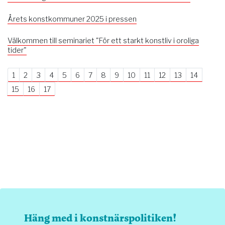
Årets konstkommuner 2025 i pressen
Välkommen till seminariet "För ett starkt konstliv i oroliga
tider"
1
2
3
4
5
6
7
8
9
10
11
12
13
14
15
16
17
Häng med i konstnärspolitiken!