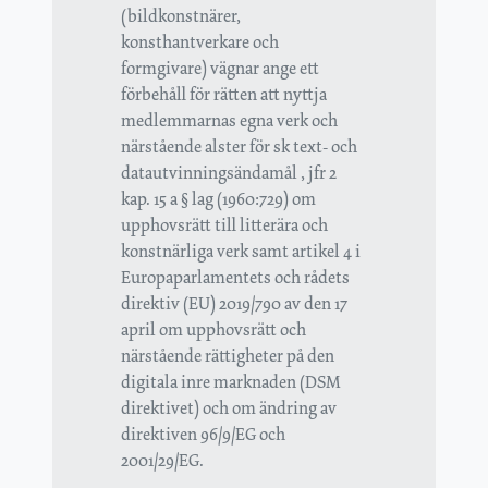
(bildkonstnärer,
konsthantverkare och
formgivare) vägnar ange ett
förbehåll för rätten att nyttja
medlemmarnas egna verk och
närstående alster för sk text- och
datautvinningsändamål , jfr 2
kap. 15 a § lag (1960:729) om
upphovsrätt till litterära och
konstnärliga verk samt artikel 4 i
Europaparlamentets och rådets
direktiv (EU) 2019/790 av den 17
april om upphovsrätt och
närstående rättigheter på den
digitala inre marknaden (DSM
direktivet) och om ändring av
direktiven 96/9/EG och
2001/29/EG.