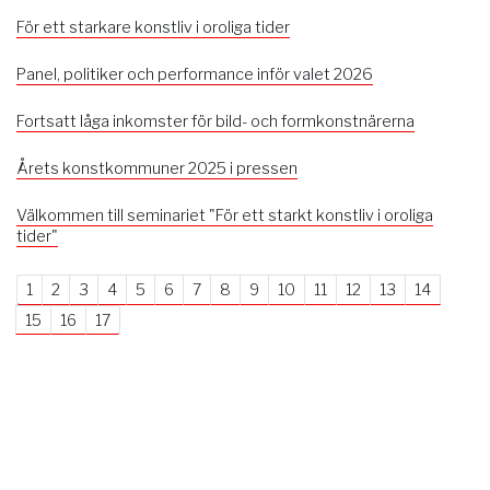
För ett starkare konstliv i oroliga tider
Panel, politiker och performance inför valet 2026
Fortsatt låga inkomster för bild- och formkonstnärerna
Årets konstkommuner 2025 i pressen
Välkommen till seminariet "För ett starkt konstliv i oroliga
tider"
1
2
3
4
5
6
7
8
9
10
11
12
13
14
15
16
17