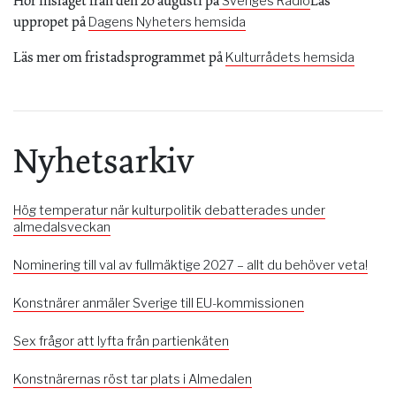
Hör inslaget från den 20 augusti på
Läs
Sveriges Radio
uppropet på
Dagens Nyheters hemsida
Läs mer om fristadsprogrammet på
Kulturrådets hemsida
Nyhetsarkiv
Hög temperatur när kulturpolitik debatterades under
almedalsveckan
Nominering till val av fullmäktige 2027 – allt du behöver veta!
Konstnärer anmäler Sverige till EU-kommissionen
Sex frågor att lyfta från partienkäten
Konstnärernas röst tar plats i Almedalen