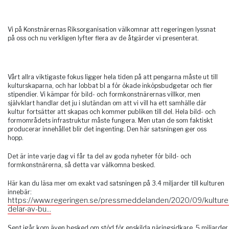
Vi på Konstnärernas Riksorganisation välkomnar att regeringen lyssnat
på oss och nu verkligen lyfter flera av de åtgärder vi presenterat.
Vårt allra viktigaste fokus ligger hela tiden på att pengarna måste ut till
kulturskaparna, och har lobbat bl a för ökade inköpsbudgetar och fler
stipendier. Vi kämpar för bild- och formkonstnärernas villkor, men
självklart handlar det ju i slutändan om att vi vill ha ett samhälle där
kultur fortsätter att skapas och kommer publiken till del. Hela bild- och
formområdets infrastruktur måste fungera. Men utan de som faktiskt
producerar innehållet blir det ingenting. Den här satsningen ger oss
hopp.
Det är inte varje dag vi får ta del av goda nyheter för bild- och
formkonstnärerna, så detta var välkomna besked.
Här kan du läsa mer om exakt vad satsningen på 3.4 miljarder till kulturen
innebär:
https://www.regeringen.se/pressmeddelanden/2020/09/kulture
delar-av-bu...
Sent igår kom även besked om stöd för enskilda näringsidkare, 5 miljarder k