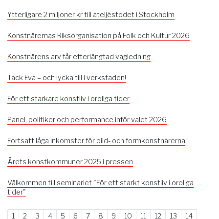
Ytterligare 2 miljoner kr till ateljéstödet i Stockholm
Konstnärernas Riksorganisation på Folk och Kultur 2026
Konstnärens arv får efterlängtad vägledning
Tack Eva – och lycka till i verkstaden!
För ett starkare konstliv i oroliga tider
Panel, politiker och performance inför valet 2026
Fortsatt låga inkomster för bild- och formkonstnärerna
Årets konstkommuner 2025 i pressen
Välkommen till seminariet "För ett starkt konstliv i oroliga
tider"
1
2
3
4
5
6
7
8
9
10
11
12
13
14