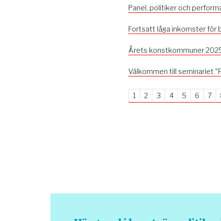
Panel, politiker och perform
Fortsatt låga inkomster för
Årets konstkommuner 2025
Välkommen till seminariet "Fö
1
2
3
4
5
6
7