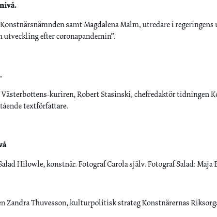
nivå.
 Konstnärsnämnden samt Magdalena Malm, utredare i regeringens ut
h utveckling efter coronapandemin”.
.
r Västerbottens-kuriren, Robert Stasinski, chefredaktör tidningen 
tående textförfattare.
vå
alad Hilowle, konstnär. Fotograf Carola själv. Fotograf Salad: Maja
n Zandra Thuvesson, kulturpolitisk strateg Konstnärernas Riksorg