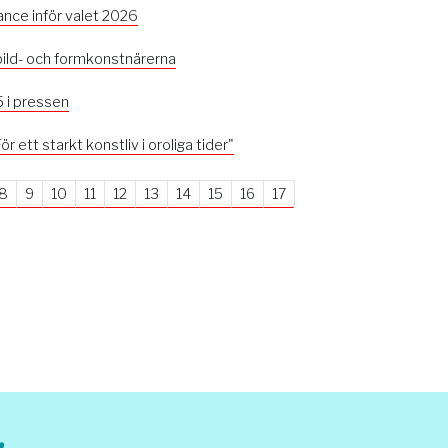
ance inför valet 2026
 bild- och formkonstnärerna
 i pressen
r ett starkt konstliv i oroliga tider"
8
9
10
11
12
13
14
15
16
17