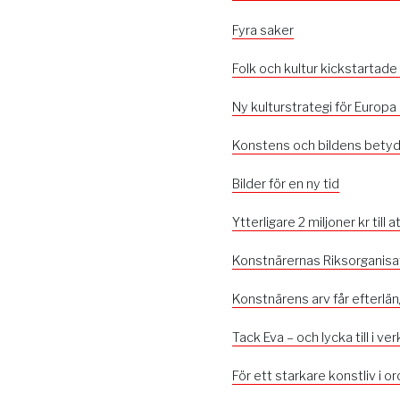
Fyra saker
Folk och kultur kickstartade
Ny kulturstrategi för Europa
Konstens och bildens betydel
Bilder för en ny tid
Ytterligare 2 miljoner kr till
Konstnärernas Riksorganisat
Konstnärens arv får efterlä
Tack Eva – och lycka till i ve
För ett starkare konstliv i or