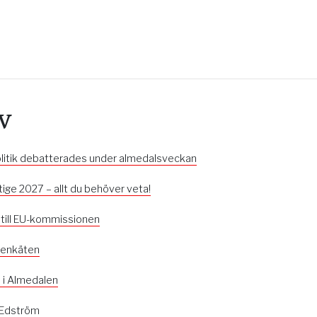
v
olitik debatterades under almedalsveckan
ktige 2027 – allt du behöver veta!
 till EU-kommissionen
tienkäten
s i Almedalen
 Edström