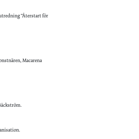
redning “Återstart för
Konstnären, Macarena
 Bäckström.
anisation.