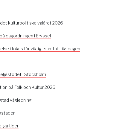
 det kulturpolitiska valåret 2026
 på dagordningen i Bryssel
se i fokus för viktigt samtal i riksdagen
 ateljéstödet i Stockholm
ion på Folk och Kultur 2026
ngtad vägledning
rkstaden!
oliga tider