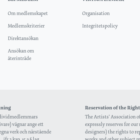
Om medlemskapet
Organisation
Medlemskriterier
Integritetspolicy
Direktansökan
Ansökan om
återinträde
inning
Reservation of the Right
 individmedlemmars
The Artists' Association 
vare) vägnar ange ett
expressly reserves for our 
 egna verk och närstående
designers) the rights to r
jfr 2 kap. 15 a § lag
works and other subject ma