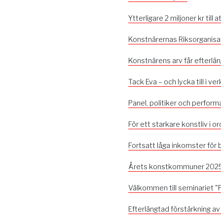
Ytterligare 2 miljoner kr till
Konstnärernas Riksorganisat
Konstnärens arv får efterlä
Tack Eva – och lycka till i ve
Panel, politiker och perform
För ett starkare konstliv i or
Fortsatt låga inkomster för
Årets konstkommuner 2025
Välkommen till seminariet "Fö
Efterlängtad förstärkning av