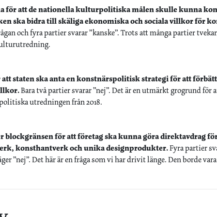
pna för att de nationella kulturpolitiska målen skulle kunna k
ken ska bidra till skäliga ekonomiska och sociala villkor för k
rågan och fyra partier svarar ”kanske”. Trots att många partier tveka
ulturutredning.
 att staten ska anta en konstnärspolitisk strategi för att förbä
llkor.
Bara två partier svarar ”nej”. Det är en utmärkt grogrund för att
politiska utredningen från 2018.
ver blockgränsen för att företag ska kunna göra direktavdrag fö
erk, konsthantverk och unika designprodukter.
Fyra partier sva
äger ”nej”. Det här är en fråga som vi har drivit länge. Den borde vara
v