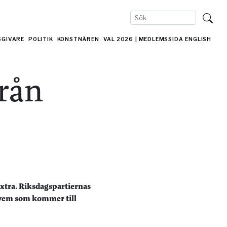
SGIVARE
POLITIK
KONSTNÄREN
VAL 2026
| MEDLEMSSIDA
ENGLISH
från
e extra. Riksdagspartiernas
tt vem som kommer till