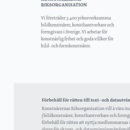
RIKSORGANISATION
Vi företräder 3 400 yrkesverksamma
bildkonstnärer, konsthantverkare och
formgivare i Sverige. Vi arbetar för
konstnärlig frihet och goda villkor för
bild- och formkonstnärer.
Förbehåll för rätten till text- och datautv
Konstnärernas Riksorganisation vill å våra
(bildkonstnärer, konsthantverkare och formgi
förbehåll för rätten att nyttja medlemmarnas
alster för sk text- och datautvinningsändamål , 