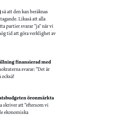
)
så att den kan beräknas
agande. Likaså att alla
a partier svarar "ja" när vi
g tid att göra verklighet av
tällning finansierad med
kraterna svarar: ”Det är
å också!
 statsbudgeten öronmärkta
 skriver att ”eftersom vi
t de ekonomiska