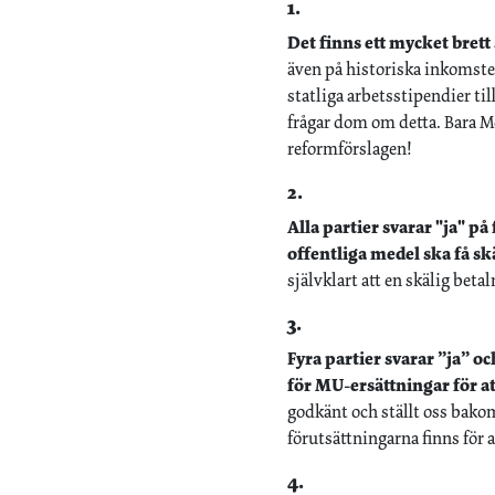
1.
Det finns ett mycket bret
även på historiska inkomster
statliga arbetsstipendier ti
frågar dom om detta. Bara Mo
reformförslagen!
2.
Alla partier svarar "ja" 
offentliga medel ska få skäl
självklart att en skälig betal
3.
Fyra partier svarar ”ja” o
för MU-ersättningar för at
godkänt och ställt oss bakom
förutsättningarna finns för a
4.