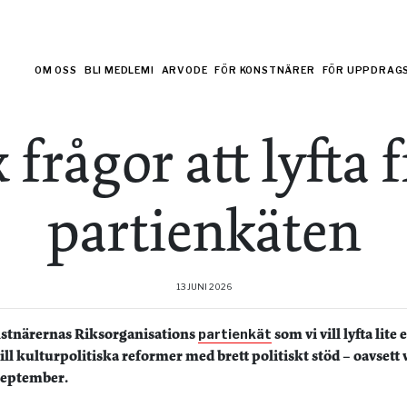
OM OSS
BLI MEDLEM!
ARVODE
FÖR KONSTNÄRER
FÖR UPPDRAG
 frågor att lyfta 
partienkäten
13 JUNI 2026
nstnärernas Riksorganisations
som vi vill lyfta lit
partienkät
till kulturpolitiska reformer med brett politiskt stöd – oavse
 september.