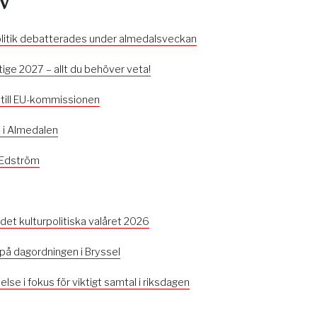
olitik debatterades under almedalsveckan
ktige 2027 – allt du behöver veta!
 till EU-kommissionen
s i Almedalen
 Edström
 det kulturpolitiska valåret 2026
 på dagordningen i Bryssel
se i fokus för viktigt samtal i riksdagen