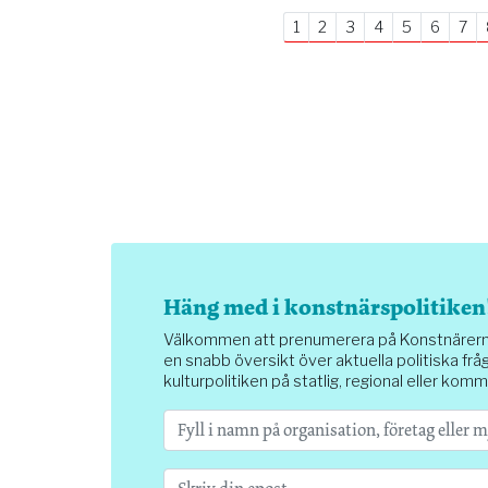
1
2
3
4
5
6
7
Häng med i konstnärspolitiken
Välkommen att prenumerera på Konstnärernas 
en snabb översikt över aktuella politiska fråg
kulturpolitiken på statlig, regional eller komm