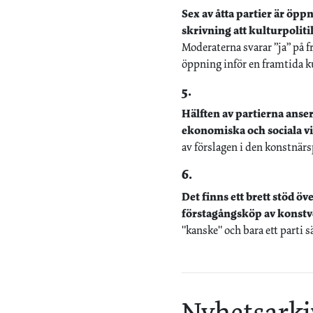
Sex av åtta partier är öp
skrivning att kulturpoliti
Moderaterna svarar ”ja” på f
öppning inför en framtida k
5.
Hälften av partierna anser
ekonomiska och sociala vi
av förslagen i den konstnärs
6.
Det finns ett brett stöd ö
förstagångsköp av konstv
"kanske" och bara ett parti s
Nyhetsarki