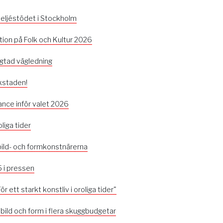
 ateljéstödet i Stockholm
ion på Folk och Kultur 2026
ngtad vägledning
rkstaden!
ance inför valet 2026
oliga tider
 bild- och formkonstnärerna
 i pressen
r ett starkt konstliv i oroliga tider"
 bild och form i flera skuggbudgetar