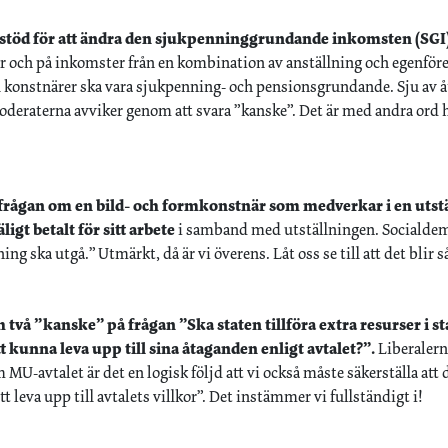
t stöd för att ändra den sjukpenninggrundande inkomsten (SGI
 och på inkomster från en kombination av anställning och egenföret
ll konstnärer ska vara sjukpenning- och pensionsgrundande. Sju av ått
deraterna avviker genom att svara ”kanske”. Det är med andra ord hö
på frågan om en bild- och formkonstnär som medverkar i en uts
igt betalt för sitt arbete
i samband med utställningen. Socialdemo
ning ska utgå.” Utmärkt, då är vi överens. Låt oss se till att det blir s
ch två ”kanske” på frågan ”Ska staten tillföra extra resurser i
t kunna leva upp till sina åtaganden enligt avtalet?”.
Liberalerna
 MU-avtalet är det en logisk följd att vi också måste säkerställa at
tt leva upp till avtalets villkor”. Det instämmer vi fullständigt i!